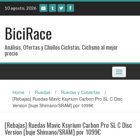
Skip
10 agosto, 2026
to
content
BiciRace
Análisis, Ofertas y Chollos Ciclistas. Ciclismo al mejor
precio
Toggle
navigation
Home
/
Ruedas
/
Ruedas y Cubiertas
/
[Rebajas] Ruedas Mavic Ksyrium Carbon Pro SL C Disc
Version [buje Shimano/SRAM] por 1099€
[Rebajas] Ruedas Mavic Ksyrium Carbon Pro SL C Disc
Version [buje Shimano/SRAM] por 1099€