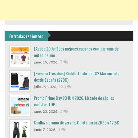
Entradas recientes
[Acaba 20 Jun] Los mejores cupones con la promo de
mitad de año
,
3
junio 19, 2026
[Envio en tres dias] Rodillo Thinkrider X2 Max enviado
desde España (220€)
,
135
julio 25, 2026
Promo Prime Day 23 JUN 2026. Listado de chollos
ciclistas TOP
,
0
junio 23, 2026
Chollazo promo de verano, Culote corto ZRSE a 12,5€
,
0
junio 7, 2026