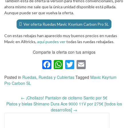
También está de oferta la versión para frenos convencionales, pero
ahora mismo me sale que la única unidad disponible está pillada.
Aunque puede ser que vuelva la oferta.
Ver oferta Ruedas Mavic Ksyrium Carbon Pro SL
Con estas rebajas han aparecido muy buenos precios en ruedas
Mavic en Alltricks,
aquí puedes ver
todas las ruedas rebajadas.
Comparte la oferta con tus amigos
Facebook
WhatsApp
Twitter
Email
Posted in
Ruedas
,
Ruedas y Cubiertas
Tagged
Mavic Ksyrium
Pro Carbon SL
←
¡Chollazo! Pantalon de ciclismo Santic por 5€
Post
Platos y bielas Shimano Dura Ace 9000 11V por 275€ [todos los
navigation
desarrollos]
→