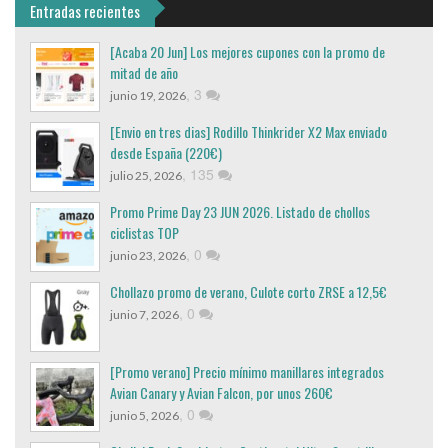
Entradas recientes
[Acaba 20 Jun] Los mejores cupones con la promo de
mitad de año
,
3
junio 19, 2026
[Envio en tres dias] Rodillo Thinkrider X2 Max enviado
desde España (220€)
,
135
julio 25, 2026
Promo Prime Day 23 JUN 2026. Listado de chollos
ciclistas TOP
,
0
junio 23, 2026
Chollazo promo de verano, Culote corto ZRSE a 12,5€
,
0
junio 7, 2026
[Promo verano] Precio mínimo manillares integrados
Avian Canary y Avian Falcon, por unos 260€
,
0
junio 5, 2026