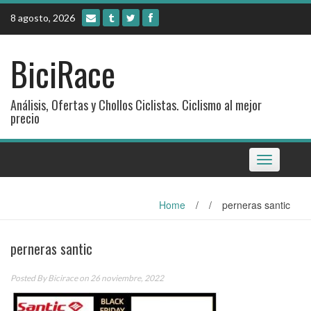
Skip
8 agosto, 2026
to
content
BiciRace
Análisis, Ofertas y Chollos Ciclistas. Ciclismo al mejor
precio
Toggle
navigation
Home
/
/
perneras santic
perneras santic
Posted By
Bicirace
on 26 noviembre, 2022