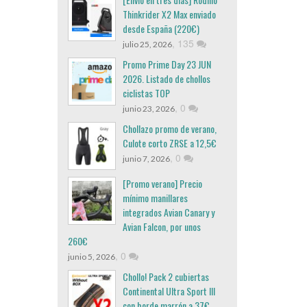
Thinkrider X2 Max enviado
desde España (220€)
,
135
julio 25, 2026
Promo Prime Day 23 JUN
2026. Listado de chollos
ciclistas TOP
,
0
junio 23, 2026
Chollazo promo de verano,
Culote corto ZRSE a 12,5€
,
0
junio 7, 2026
[Promo verano] Precio
mínimo manillares
integrados Avian Canary y
Avian Falcon, por unos
260€
,
0
junio 5, 2026
Chollo! Pack 2 cubiertas
Continental Ultra Sport III
con borde marrón a 37€