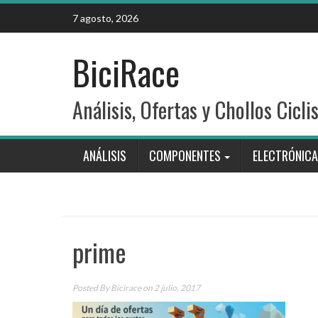
Skip
7 agosto, 2026
to
content
BiciRace
Análisis, Ofertas y Chollos Cicli
ANÁLISIS
COMPONENTES
ELECTRÓNICA
prime
Posted By
Bicirace
on 2 julio, 2017