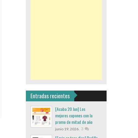
Entradas recientes
[Acaba 20 Jun] Los
mejores cupones con la
promo de mitad de año
,
3
junio 19, 2026
[Envio en tres dias] Rodillo