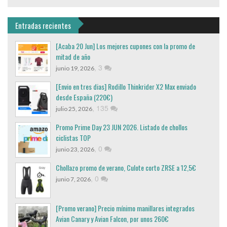
Entradas recientes
[Acaba 20 Jun] Los mejores cupones con la promo de
mitad de año
,
3
junio 19, 2026
[Envio en tres dias] Rodillo Thinkrider X2 Max enviado
desde España (220€)
,
135
julio 25, 2026
Promo Prime Day 23 JUN 2026. Listado de chollos
ciclistas TOP
,
0
junio 23, 2026
Chollazo promo de verano, Culote corto ZRSE a 12,5€
,
0
junio 7, 2026
[Promo verano] Precio mínimo manillares integrados
Avian Canary y Avian Falcon, por unos 260€