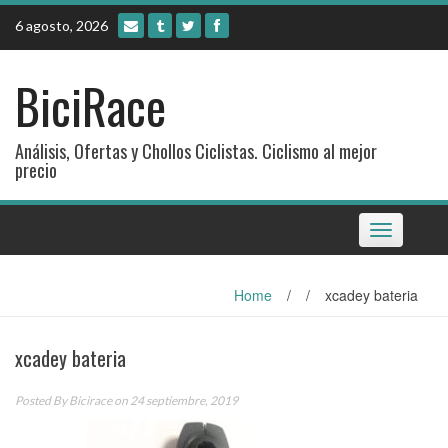
Skip
6 agosto, 2026
to
content
BiciRace
Análisis, Ofertas y Chollos Ciclistas. Ciclismo al mejor
precio
Toggle
navigation
Home
/
/
xcadey bateria
xcadey bateria
Posted By
Bicirace
on 24 septiembre, 2019