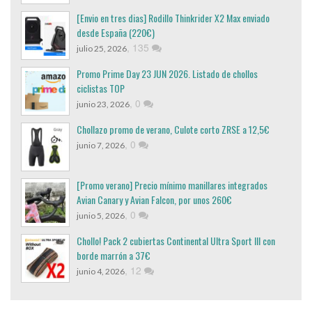
[Envio en tres dias] Rodillo Thinkrider X2 Max enviado
desde España (220€)
,
135
julio 25, 2026
Promo Prime Day 23 JUN 2026. Listado de chollos
ciclistas TOP
,
0
junio 23, 2026
Chollazo promo de verano, Culote corto ZRSE a 12,5€
,
0
junio 7, 2026
[Promo verano] Precio mínimo manillares integrados
Avian Canary y Avian Falcon, por unos 260€
,
0
junio 5, 2026
Chollo! Pack 2 cubiertas Continental Ultra Sport III con
borde marrón a 37€
,
12
junio 4, 2026