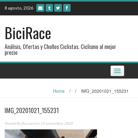
Skip
8 agosto, 2026
to
content
BiciRace
Análisis, Ofertas y Chollos Ciclistas. Ciclismo al mejor
precio
Toggle
navigation
Home
/
/
IMG_20201021_155231
IMG_20201021_155231
Posted By
Bicirace
on 15 noviembre, 2020