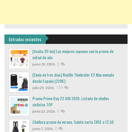
Entradas recientes
[Acaba 20 Jun] Los mejores cupones con la promo de
mitad de año
,
3
junio 19, 2026
[Envio en tres dias] Rodillo Thinkrider X2 Max enviado
desde España (220€)
,
135
julio 25, 2026
Promo Prime Day 23 JUN 2026. Listado de chollos
ciclistas TOP
,
0
junio 23, 2026
Chollazo promo de verano, Culote corto ZRSE a 12,5€
,
0
junio 7, 2026