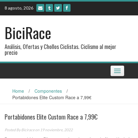
Skip
8 agosto, 2026
to
content
BiciRace
Análisis, Ofertas y Chollos Ciclistas. Ciclismo al mejor
precio
Toggle
navigation
Home
/
Componentes
/
Portabidones Elite Custom Race a 7,99€
Portabidones Elite Custom Race a 7,99€
Posted By
Bicirace
on 19 noviembre, 2022