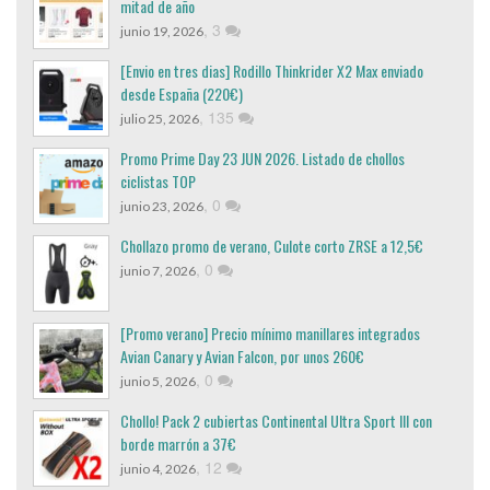
mitad de año
,
3
junio 19, 2026
[Envio en tres dias] Rodillo Thinkrider X2 Max enviado
desde España (220€)
,
135
julio 25, 2026
Promo Prime Day 23 JUN 2026. Listado de chollos
ciclistas TOP
,
0
junio 23, 2026
Chollazo promo de verano, Culote corto ZRSE a 12,5€
,
0
junio 7, 2026
[Promo verano] Precio mínimo manillares integrados
Avian Canary y Avian Falcon, por unos 260€
,
0
junio 5, 2026
Chollo! Pack 2 cubiertas Continental Ultra Sport III con
borde marrón a 37€
,
12
junio 4, 2026