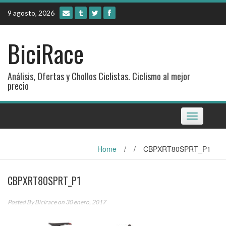
Skip
9 agosto, 2026
to
content
BiciRace
Análisis, Ofertas y Chollos Ciclistas. Ciclismo al mejor
precio
Toggle
navigation
Home
/
/
CBPXRT80SPRT_P1
CBPXRT80SPRT_P1
Posted By
Bicirace
on 30 enero, 2017