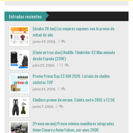
Entradas recientes
[Acaba 20 Jun] Los mejores cupones con la promo de
mitad de año
,
3
junio 19, 2026
[Envio en tres dias] Rodillo Thinkrider X2 Max enviado
desde España (220€)
,
135
julio 25, 2026
Promo Prime Day 23 JUN 2026. Listado de chollos
ciclistas TOP
,
0
junio 23, 2026
Chollazo promo de verano, Culote corto ZRSE a 12,5€
,
0
junio 7, 2026
[Promo verano] Precio mínimo manillares integrados
Avian Canary y Avian Falcon, por unos 260€