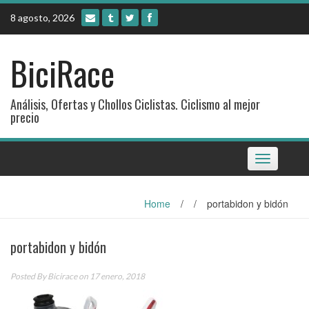
Skip
8 agosto, 2026
to
content
BiciRace
Análisis, Ofertas y Chollos Ciclistas. Ciclismo al mejor
precio
Toggle
navigation
Home
/
/
portabidon y bidón
portabidon y bidón
Posted By
Bicirace
on 17 enero, 2018