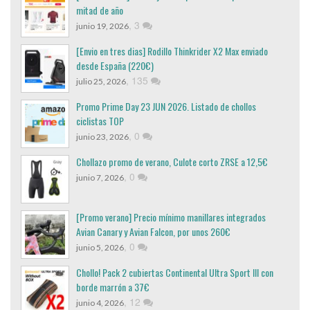
mitad de año
,
3
junio 19, 2026
[Envio en tres dias] Rodillo Thinkrider X2 Max enviado
desde España (220€)
,
135
julio 25, 2026
Promo Prime Day 23 JUN 2026. Listado de chollos
ciclistas TOP
,
0
junio 23, 2026
Chollazo promo de verano, Culote corto ZRSE a 12,5€
,
0
junio 7, 2026
[Promo verano] Precio mínimo manillares integrados
Avian Canary y Avian Falcon, por unos 260€
,
0
junio 5, 2026
Chollo! Pack 2 cubiertas Continental Ultra Sport III con
borde marrón a 37€
,
12
junio 4, 2026