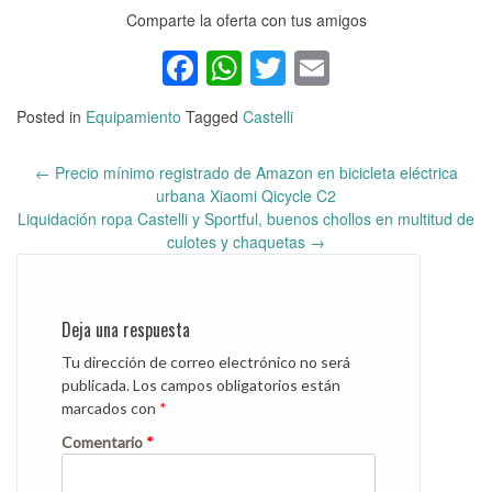
Comparte la oferta con tus amigos
Facebook
WhatsApp
Twitter
Email
Posted in
Equipamiento
Tagged
Castelli
←
Precio mínimo registrado de Amazon en bicicleta eléctrica
Post
urbana Xiaomi Qicycle C2
navigation
Liquidación ropa Castelli y Sportful, buenos chollos en multitud de
culotes y chaquetas
→
Deja una respuesta
Tu dirección de correo electrónico no será
publicada.
Los campos obligatorios están
marcados con
*
Comentario
*