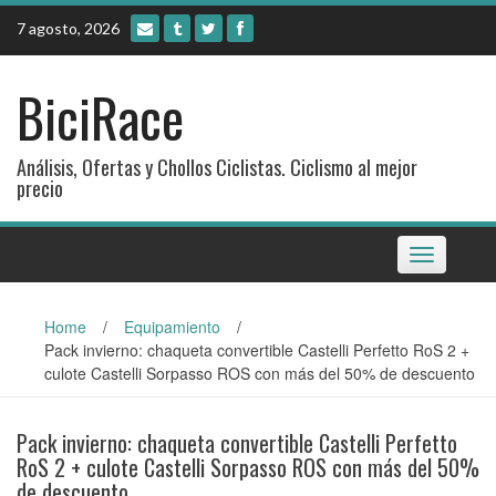
Skip
7 agosto, 2026
to
content
BiciRace
Análisis, Ofertas y Chollos Ciclistas. Ciclismo al mejor
precio
Toggle
navigation
Home
/
Equipamiento
/
Pack invierno: chaqueta convertible Castelli Perfetto RoS 2 +
culote Castelli Sorpasso ROS con más del 50% de descuento
Pack invierno: chaqueta convertible Castelli Perfetto
RoS 2 + culote Castelli Sorpasso ROS con más del 50%
de descuento