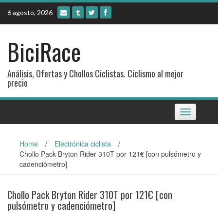
Skip
6 agosto, 2026
to
content
BiciRace
Análisis, Ofertas y Chollos Ciclistas. Ciclismo al mejor
precio
Toggle
navigation
Home
/
Electrónica ciclista
/
Chollo Pack Bryton Rider 310T por 121€ [con pulsómetro y
cadenciómetro]
Chollo Pack Bryton Rider 310T por 121€ [con
pulsómetro y cadenciómetro]