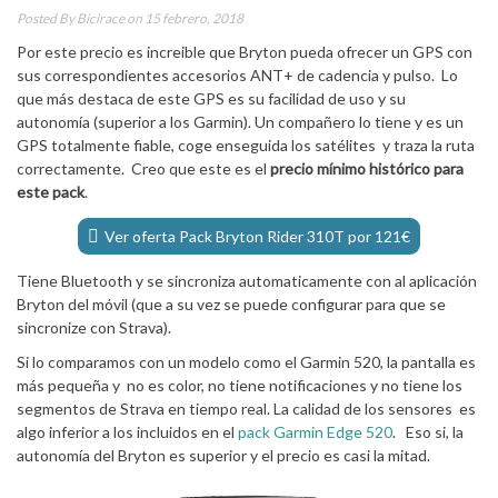
Posted By
Bicirace
on 15 febrero, 2018
Por este precio es increible que Bryton pueda ofrecer un GPS con
sus correspondientes accesorios ANT+ de cadencia y pulso. Lo
que más destaca de este GPS es su facilidad de uso y su
autonomía (superior a los Garmin). Un compañero lo tiene y es un
GPS totalmente fiable, coge enseguida los satélites y traza la ruta
correctamente. Creo que este es el
precio mínimo histórico para
este pack
.
Ver oferta Pack Bryton Rider 310T por 121€
Tiene Bluetooth y se sincroniza automaticamente con al aplicación
Bryton del móvil (que a su vez se puede configurar para que se
sincronize con Strava).
Si lo comparamos con un modelo como el Garmin 520, la pantalla es
más pequeña y no es color, no tiene notificaciones y no tiene los
segmentos de Strava en tiempo real. La calidad de los sensores es
algo inferior a los incluidos en el
pack Garmin Edge 520
. Eso si, la
autonomía del Bryton es superior y el precio es casi la mitad.