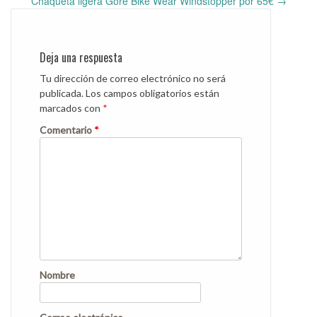
Post
Chaqueta ligera Gore Bike Wear Windstopper por 65€
→
navigation
Deja una respuesta
Tu dirección de correo electrónico no será
publicada.
Los campos obligatorios están
marcados con
*
Comentario
*
Nombre