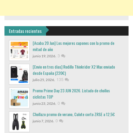
Entradas recientes
[Acaba 20 Jun] Los mejores cupones con la promo de
mitad de año
,
3
junio 19, 2026
[Envio en tres dias] Rodillo Thinkrider X2 Max enviado
desde España (220€)
,
135
julio 25, 2026
Promo Prime Day 23 JUN 2026. Listado de chollos
ciclistas TOP
,
0
junio 23, 2026
Chollazo promo de verano, Culote corto ZRSE a 12,5€
,
0
junio 7, 2026