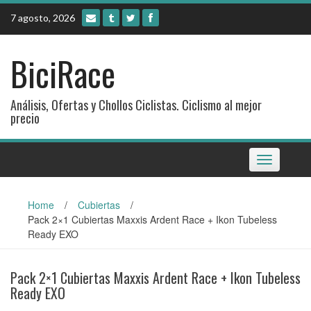
Skip
7 agosto, 2026
to
content
BiciRace
Análisis, Ofertas y Chollos Ciclistas. Ciclismo al mejor
precio
Toggle
navigation
Home
/
Cubiertas
/
Pack 2×1 Cubiertas Maxxis Ardent Race + Ikon Tubeless
Ready EXO
Pack 2×1 Cubiertas Maxxis Ardent Race + Ikon Tubeless
Ready EXO