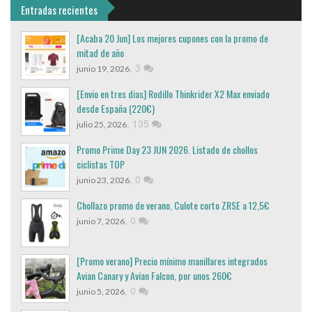
Entradas recientes
[Acaba 20 Jun] Los mejores cupones con la promo de
mitad de año
,
3
junio 19, 2026
[Envio en tres dias] Rodillo Thinkrider X2 Max enviado
desde España (220€)
,
135
julio 25, 2026
Promo Prime Day 23 JUN 2026. Listado de chollos
ciclistas TOP
,
0
junio 23, 2026
Chollazo promo de verano, Culote corto ZRSE a 12,5€
,
0
junio 7, 2026
[Promo verano] Precio mínimo manillares integrados
Avian Canary y Avian Falcon, por unos 260€
,
0
junio 5, 2026