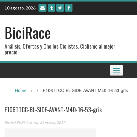
Skip
10 agosto, 2026
to
content
BiciRace
Análisis, Ofertas y Chollos Ciclistas. Ciclismo al mejor
precio
Toggle
navigation
Home
/
/
F106TTCC-BL-SIDE-AVANT-M40-16-53-gris
F106TTCC-BL-SIDE-AVANT-M40-16-53-gris
Posted By
Bicirace
on 24 marzo, 2017