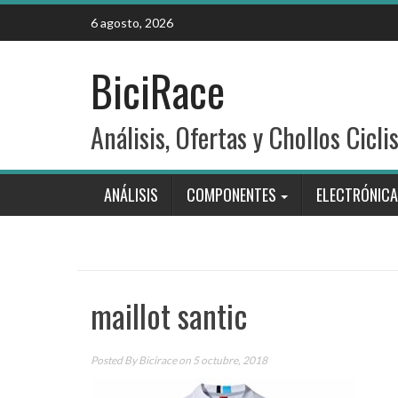
Skip
6 agosto, 2026
to
content
BiciRace
Análisis, Ofertas y Chollos Cicli
ANÁLISIS
COMPONENTES
ELECTRÓNICA
maillot santic
Posted By
Bicirace
on 5 octubre, 2018