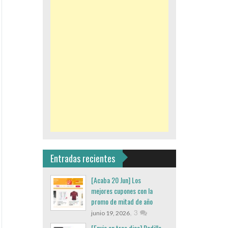
Entradas recientes
[Acaba 20 Jun] Los
mejores cupones con la
promo de mitad de año
,
3
junio 19, 2026
[Envio en tres dias] Rodillo