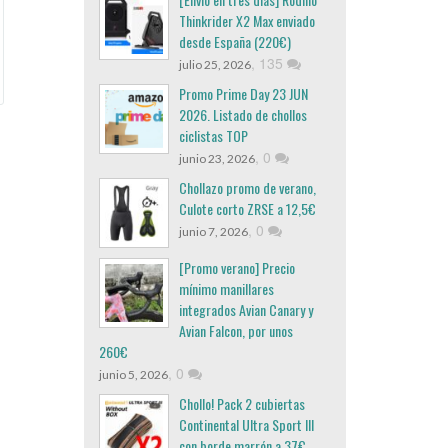
Thinkrider X2 Max enviado
desde España (220€)
,
135
julio 25, 2026
Promo Prime Day 23 JUN
2026. Listado de chollos
ciclistas TOP
,
0
junio 23, 2026
Chollazo promo de verano,
Culote corto ZRSE a 12,5€
,
0
junio 7, 2026
[Promo verano] Precio
mínimo manillares
integrados Avian Canary y
Avian Falcon, por unos
260€
,
0
junio 5, 2026
Chollo! Pack 2 cubiertas
Continental Ultra Sport III
con borde marrón a 37€