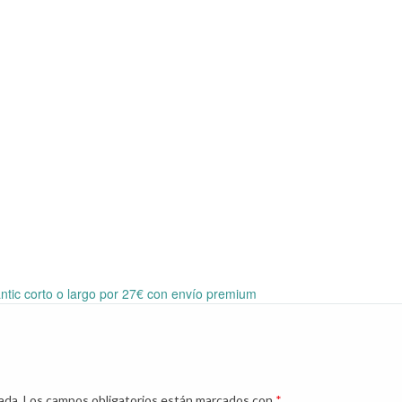
antic corto o largo por 27€ con envío premium
ada.
Los campos obligatorios están marcados con
*