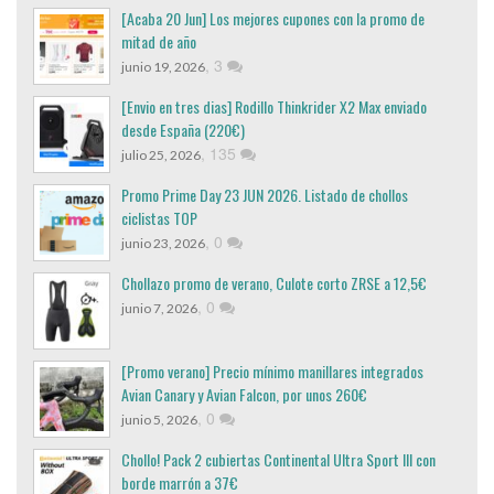
[Acaba 20 Jun] Los mejores cupones con la promo de
mitad de año
,
3
junio 19, 2026
[Envio en tres dias] Rodillo Thinkrider X2 Max enviado
desde España (220€)
,
135
julio 25, 2026
Promo Prime Day 23 JUN 2026. Listado de chollos
ciclistas TOP
,
0
junio 23, 2026
Chollazo promo de verano, Culote corto ZRSE a 12,5€
,
0
junio 7, 2026
[Promo verano] Precio mínimo manillares integrados
Avian Canary y Avian Falcon, por unos 260€
,
0
junio 5, 2026
Chollo! Pack 2 cubiertas Continental Ultra Sport III con
borde marrón a 37€