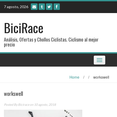
Skip
7 agosto, 2026
to
content
BiciRace
Análisis, Ofertas y Chollos Ciclistas. Ciclismo al mejor
precio
Toggle
navigation
Home
/
/
workswell
workswell
Posted By
Bicirace
on 10 agosto, 2018