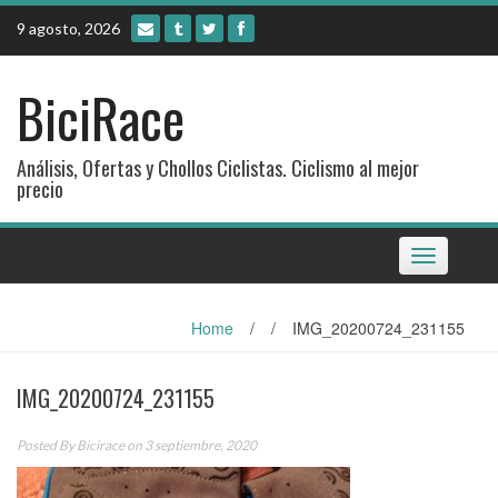
Skip
9 agosto, 2026
to
content
BiciRace
Análisis, Ofertas y Chollos Ciclistas. Ciclismo al mejor
precio
Toggle
navigation
Home
/
/
IMG_20200724_231155
IMG_20200724_231155
Posted By
Bicirace
on 3 septiembre, 2020