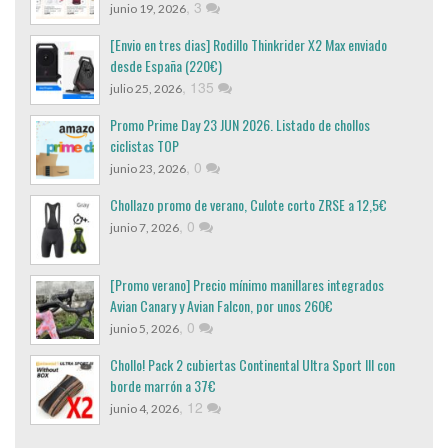
,
3
junio 19, 2026
[Envio en tres dias] Rodillo Thinkrider X2 Max enviado
desde España (220€)
,
135
julio 25, 2026
Promo Prime Day 23 JUN 2026. Listado de chollos
ciclistas TOP
,
0
junio 23, 2026
Chollazo promo de verano, Culote corto ZRSE a 12,5€
,
0
junio 7, 2026
[Promo verano] Precio mínimo manillares integrados
Avian Canary y Avian Falcon, por unos 260€
,
0
junio 5, 2026
Chollo! Pack 2 cubiertas Continental Ultra Sport III con
borde marrón a 37€
,
12
junio 4, 2026