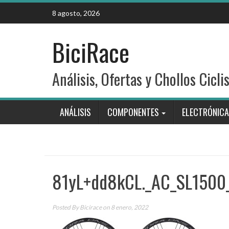
Skip
8 agosto, 2026
to
content
BiciRace
Análisis, Ofertas y Chollos Cicli
ANÁLISIS
COMPONENTES
ELECTRÓNICA
81yL+dd8kCL._AC_SL1500
Posted By
Bicirace
on 8 enero, 2022