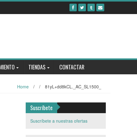
MIENTO
TIENDAS
CONTACTAR
Home
/
/
81yL+dd8kCL._AC_SL1500_
Suscríbete
Suscríbete a nuestras ofertas