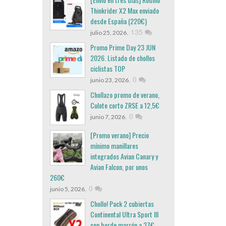
Thinkrider X2 Max enviado
desde España (220€)
,
135
julio 25, 2026
Promo Prime Day 23 JUN
2026. Listado de chollos
ciclistas TOP
,
0
junio 23, 2026
Chollazo promo de verano,
Culote corto ZRSE a 12,5€
,
0
junio 7, 2026
[Promo verano] Precio
mínimo manillares
integrados Avian Canary y
Avian Falcon, por unos
260€
,
0
junio 5, 2026
Chollo! Pack 2 cubiertas
Continental Ultra Sport III
con borde marrón a 37€