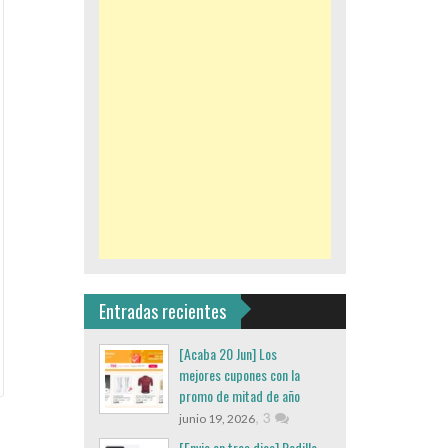
Entradas recientes
[Acaba 20 Jun] Los
mejores cupones con la
promo de mitad de año
,
3
junio 19, 2026
[Envio en tres dias] Rodillo