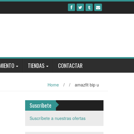
MIENTO
TIENDAS
CONTACTAR
Home
/
/
amazfit bip u
Suscríbete
Suscríbete a nuestras ofertas