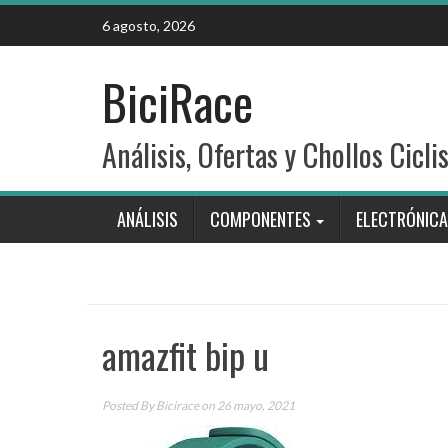
Skip
6 agosto, 2026
to
content
BiciRace
Análisis, Ofertas y Chollos Cicli
ANÁLISIS
COMPONENTES
ELECTRÓNICA
amazfit bip u
Posted By
Bicirace
on 26 mayo, 2021