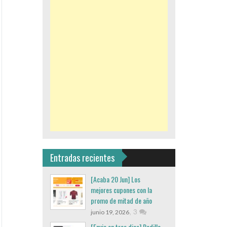
Entradas recientes
[Acaba 20 Jun] Los
mejores cupones con la
promo de mitad de año
,
3
junio 19, 2026
[Envio en tres dias] Rodillo