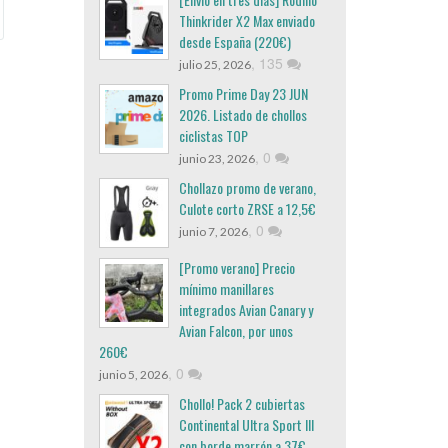
Thinkrider X2 Max enviado
desde España (220€)
,
135
julio 25, 2026
Promo Prime Day 23 JUN
2026. Listado de chollos
ciclistas TOP
,
0
junio 23, 2026
Chollazo promo de verano,
Culote corto ZRSE a 12,5€
,
0
junio 7, 2026
[Promo verano] Precio
mínimo manillares
integrados Avian Canary y
Avian Falcon, por unos
260€
,
0
junio 5, 2026
Chollo! Pack 2 cubiertas
Continental Ultra Sport III
con borde marrón a 37€