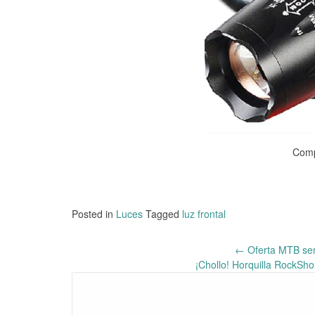
Comp
Posted in
Luces
Tagged
luz frontal
←
Oferta MTB se
Post
¡Chollo! Horquilla RockSh
navigation