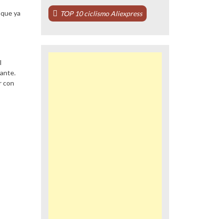
 que ya
TOP 10 ciclismo Aliexpress
l
lante.
r con