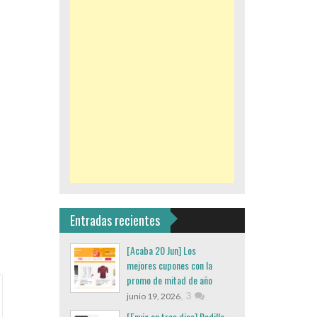
Entradas recientes
[Acaba 20 Jun] Los
mejores cupones con la
promo de mitad de año
,
3
junio 19, 2026
[Envio en tres dias] Rodillo