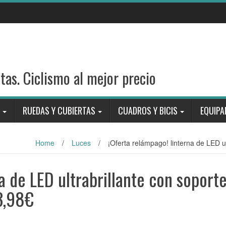
stas. Ciclismo al mejor precio
RUEDAS Y CUBIERTAS
CUADROS Y BICIS
EQUIPA
Home
/
Luces
/
¡Oferta relámpago! linterna de LED ul
a de LED ultrabrillante con soport
 3,98€