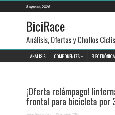
Skip
8 agosto, 2026
to
content
BiciRace
Análisis, Ofertas y Chollos Cicli
ANÁLISIS
COMPONENTES
ELECTRÓNICA
¡Oferta relámpago! lintern
frontal para bicicleta por
Posted By
Bicirace
on 24 octubre, 2018