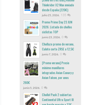
Thinkrider X2 Max enviado
desde España (220€)
,
135
julio 25, 2026
Promo Prime Day 23 JUN
2026. Listado de chollos
ciclistas TOP
,
0
junio 23, 2026
Chollazo promo de verano,
Culote corto ZRSE a 12,5€
,
0
junio 7, 2026
[Promo verano] Precio
mínimo manillares
integrados Avian Canary y
Avian Falcon, por unos
260€
,
0
junio 5, 2026
Chollo! Pack 2 cubiertas
Continental Ultra Sport III
con borde marrón a 37€