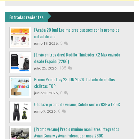
Entradas recientes
[Acaba 20 Jun] Los mejores cupones con la promo de
mitad de año
,
3
junio 19, 2026
[Envio en tres dias] Rodillo Thinkrider X2 Max enviado
desde España (220€)
,
135
julio 25, 2026
Promo Prime Day 23 JUN 2026. Listado de chollos
ciclistas TOP
,
0
junio 23, 2026
Chollazo promo de verano, Culote corto ZRSE a 12,5€
,
0
junio 7, 2026
[Promo verano] Precio mínimo manillares integrados
Avian Canary y Avian Falcon, por unos 260€