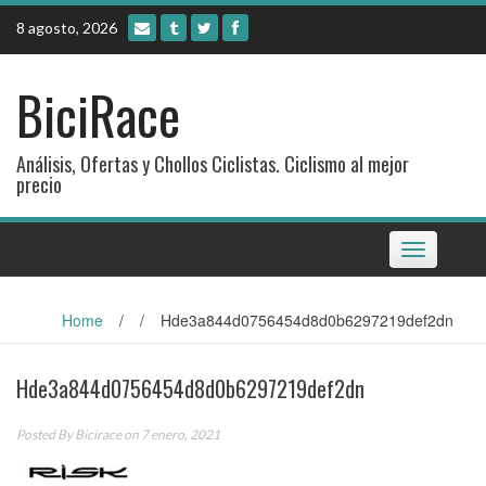
Skip
8 agosto, 2026
to
content
BiciRace
Análisis, Ofertas y Chollos Ciclistas. Ciclismo al mejor
precio
Toggle
navigation
Home
/
/
Hde3a844d0756454d8d0b6297219def2dn
Hde3a844d0756454d8d0b6297219def2dn
Posted By
Bicirace
on 7 enero, 2021