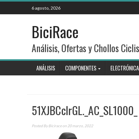
Skip
6 agosto, 2026
to
content
BiciRace
Análisis, Ofertas y Chollos Cicli
ANÁLISIS
COMPONENTES
ELECTRÓNICA
51XJBCcIrGL._AC_SL1000_
Posted By
Bicirace
on 20 marzo, 2022