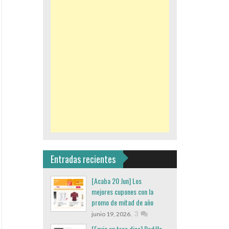
Entradas recientes
[Acaba 20 Jun] Los
mejores cupones con la
promo de mitad de año
,
3
junio 19, 2026
[Envio en tres dias] Rodillo