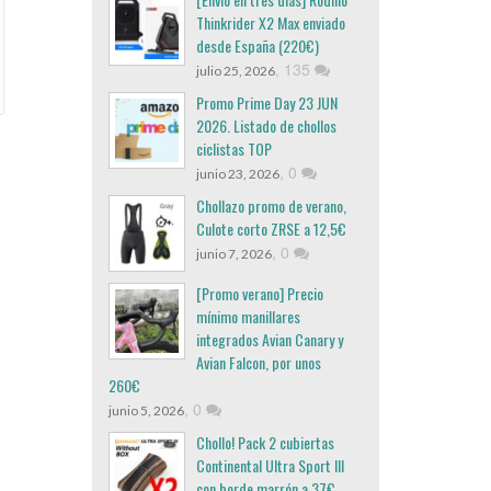
Thinkrider X2 Max enviado
desde España (220€)
,
135
julio 25, 2026
Promo Prime Day 23 JUN
2026. Listado de chollos
ciclistas TOP
,
0
junio 23, 2026
Chollazo promo de verano,
Culote corto ZRSE a 12,5€
,
0
junio 7, 2026
[Promo verano] Precio
mínimo manillares
integrados Avian Canary y
Avian Falcon, por unos
260€
,
0
junio 5, 2026
Chollo! Pack 2 cubiertas
Continental Ultra Sport III
con borde marrón a 37€