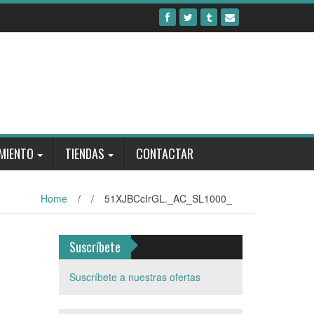
MIENTO
TIENDAS
CONTACTAR
Home
/
/
51XJBCcIrGL._AC_SL1000_
Suscríbete
Suscríbete a nuestras ofertas