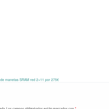
 de manetas SRAM red 2×11 por 275€
ada.
Los campos obligatorios están marcados con
*