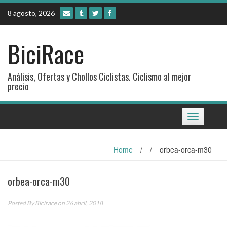
Skip
8 agosto, 2026
to
content
BiciRace
Análisis, Ofertas y Chollos Ciclistas. Ciclismo al mejor
precio
Toggle
navigation
Home
/
/
orbea-orca-m30
orbea-orca-m30
Posted By
Bicirace
on 26 abril, 2018