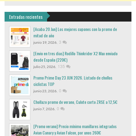
Entradas recientes
[Acaba 20 Jun] Los mejores cupones con la promo de
mitad de año
,
3
junio 19, 2026
[Envio en tres dias] Rodillo Thinkrider X2 Max enviado
desde España (220€)
,
135
julio 25, 2026
Promo Prime Day 23 JUN 2026. Listado de chollos
ciclistas TOP
,
0
junio 23, 2026
Chollazo promo de verano, Culote corto ZRSE a 12,5€
,
0
junio 7, 2026
[Promo verano] Precio mínimo manillares integrados
Avian Canary y Avian Falcon, por unos 260€