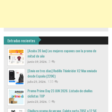
Entradas recientes
[Acaba 20 Jun] Los mejores cupones con la promo de
mitad de año
,
3
junio 19, 2026
[Envio en tres dias] Rodillo Thinkrider X2 Max enviado
desde España (220€)
,
135
julio 25, 2026
Promo Prime Day 23 JUN 2026. Listado de chollos
ciclistas TOP
,
0
junio 23, 2026
Chollazo promo de verano, Culote corto ZRSE a 12,5€