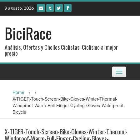
Skip
9 agosto, 2026
to
content
BiciRace
Análisis, Ofertas y Chollos Ciclistas. Ciclismo al mejor
precio
Toggle
navigation
Home
/
/
X-TIGER-Touch-Screen-Bike-Gloves-Winter-Thermal-
Windproof-Warm-Full-Finger-Cycling-Gloves-Waterproof-
Bicycle
X-TIGER-Touch-Screen-Bike-Gloves-Winter-Thermal-
Windproof-Warm-Full-Finger-Cycling-Gloves-