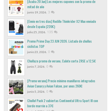
[Acaba 20 Jun] Los mejores cupones con la promo de
mitad de año
,
3
junio 19, 2026
[Envio en tres dias] Rodillo Thinkrider X2 Max enviado
desde España (220€)
,
135
julio 25, 2026
Promo Prime Day 23 JUN 2026. Listado de chollos
ciclistas TOP
,
0
junio 23, 2026
Chollazo promo de verano, Culote corto ZRSE a 12,5€
,
0
junio 7, 2026
[Promo verano] Precio mínimo manillares integrados
Avian Canary y Avian Falcon, por unos 260€
,
0
junio 5, 2026
Chollo! Pack 2 cubiertas Continental Ultra Sport III con
borde marrón a 37€