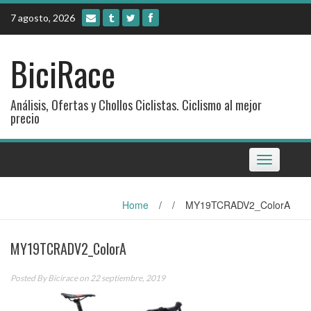
Skip
7 agosto, 2026
to
content
BiciRace
Análisis, Ofertas y Chollos Ciclistas. Ciclismo al mejor
precio
Toggle
navigation
Home
/
/
MY19TCRADV2_ColorA
MY19TCRADV2_ColorA
Posted By
Bicirace
on 22 septiembre, 2019