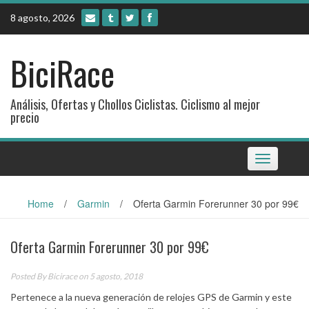
Skip
8 agosto, 2026
to
content
BiciRace
Análisis, Ofertas y Chollos Ciclistas. Ciclismo al mejor
precio
Toggle
navigation
Home
/
Garmin
/
Oferta Garmin Forerunner 30 por 99€
Oferta Garmin Forerunner 30 por 99€
Posted By
Bicirace
on 5 agosto, 2018
Pertenece a la nueva generación de relojes GPS de Garmin y este