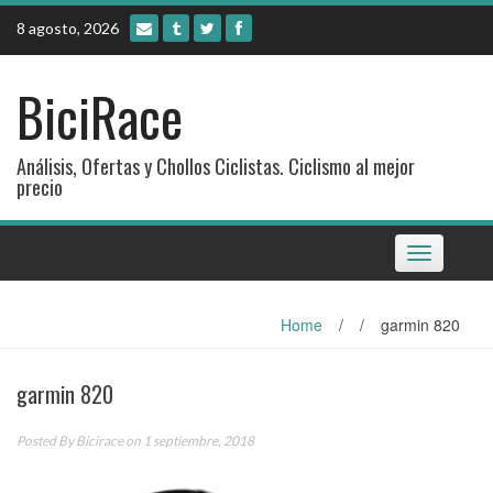
Skip
8 agosto, 2026
to
content
BiciRace
Análisis, Ofertas y Chollos Ciclistas. Ciclismo al mejor
precio
Toggle
navigation
Home
/
/
garmin 820
garmin 820
Posted By
Bicirace
on 1 septiembre, 2018