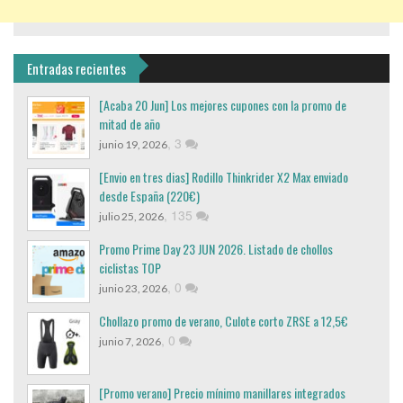
Entradas recientes
[Acaba 20 Jun] Los mejores cupones con la promo de
mitad de año
,
3
junio 19, 2026
[Envio en tres dias] Rodillo Thinkrider X2 Max enviado
desde España (220€)
,
135
julio 25, 2026
Promo Prime Day 23 JUN 2026. Listado de chollos
ciclistas TOP
,
0
junio 23, 2026
Chollazo promo de verano, Culote corto ZRSE a 12,5€
,
0
junio 7, 2026
[Promo verano] Precio mínimo manillares integrados