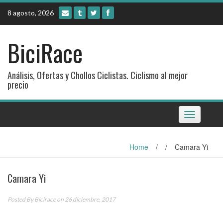
Skip
8 agosto, 2026
to
content
BiciRace
Análisis, Ofertas y Chollos Ciclistas. Ciclismo al mejor
precio
Toggle
navigation
Home
/
/
Camara Yi
Camara Yi
Posted By
Bicirace
on 26 diciembre, 2017