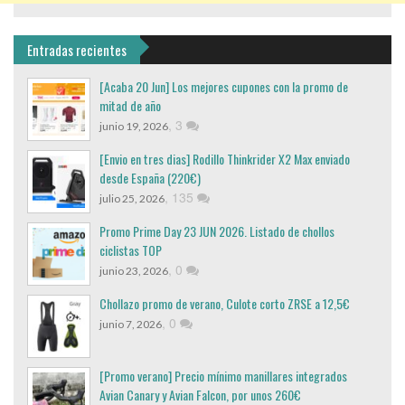
Entradas recientes
[Acaba 20 Jun] Los mejores cupones con la promo de
mitad de año
,
3
junio 19, 2026
[Envio en tres dias] Rodillo Thinkrider X2 Max enviado
desde España (220€)
,
135
julio 25, 2026
Promo Prime Day 23 JUN 2026. Listado de chollos
ciclistas TOP
,
0
junio 23, 2026
Chollazo promo de verano, Culote corto ZRSE a 12,5€
,
0
junio 7, 2026
[Promo verano] Precio mínimo manillares integrados
Avian Canary y Avian Falcon, por unos 260€