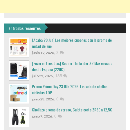
Entradas recientes
[Acaba 20 Jun] Los mejores cupones con la promo de
mitad de año
,
3
junio 19, 2026
[Envio en tres dias] Rodillo Thinkrider X2 Max enviado
desde España (220€)
,
135
julio 25, 2026
Promo Prime Day 23 JUN 2026. Listado de chollos
ciclistas TOP
,
0
junio 23, 2026
Chollazo promo de verano, Culote corto ZRSE a 12,5€
,
0
junio 7, 2026