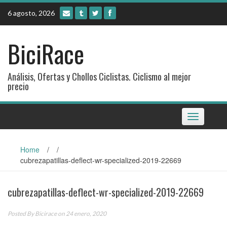
Skip
6 agosto, 2026
to
content
BiciRace
Análisis, Ofertas y Chollos Ciclistas. Ciclismo al mejor
precio
Toggle
navigation
Home
/
/
cubrezapatillas-deflect-wr-specialized-2019-22669
cubrezapatillas-deflect-wr-specialized-2019-22669
Posted By
Bicirace
on 24 enero, 2020