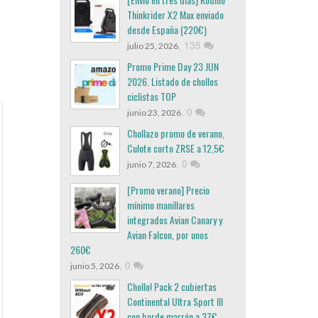
Thinkrider X2 Max enviado
desde España (220€)
,
135
julio 25, 2026
Promo Prime Day 23 JUN
2026. Listado de chollos
ciclistas TOP
,
0
junio 23, 2026
Chollazo promo de verano,
Culote corto ZRSE a 12,5€
,
0
junio 7, 2026
[Promo verano] Precio
mínimo manillares
integrados Avian Canary y
Avian Falcon, por unos
260€
,
0
junio 5, 2026
Chollo! Pack 2 cubiertas
Continental Ultra Sport III
con borde marrón a 37€