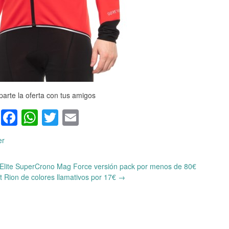
arte la oferta con tus amigos
Facebook
WhatsApp
Twitter
Email
er
o Elite SuperCrono Mag Force versión pack por menos de 80€
t Rion de colores llamativos por 17€
→