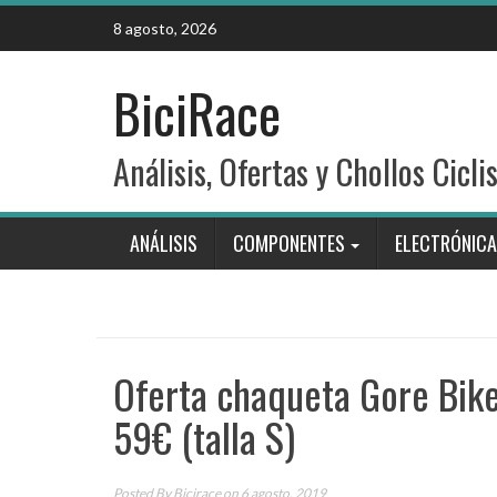
Skip
8 agosto, 2026
to
content
BiciRace
Análisis, Ofertas y Chollos Cicli
ANÁLISIS
COMPONENTES
ELECTRÓNICA
Oferta chaqueta Gore Bik
59€ (talla S)
Posted By
Bicirace
on 6 agosto, 2019