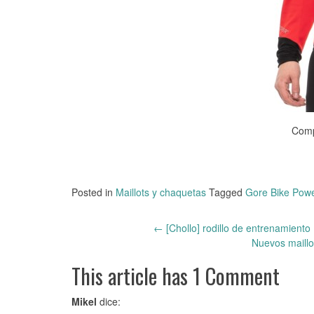
Comp
Posted in
Maillots y chaquetas
Tagged
Gore Bike Pow
←
[Chollo] rodillo de entrenamient
Post
Nuevos maillo
navigation
This article has 1 Comment
Mikel
dice: