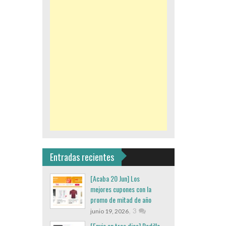
Entradas recientes
[Acaba 20 Jun] Los
mejores cupones con la
promo de mitad de año
,
3
junio 19, 2026
[Envio en tres dias] Rodillo