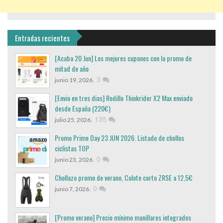
Entradas recientes
[Acaba 20 Jun] Los mejores cupones con la promo de
mitad de año
,
3
junio 19, 2026
[Envio en tres dias] Rodillo Thinkrider X2 Max enviado
desde España (220€)
,
135
julio 25, 2026
Promo Prime Day 23 JUN 2026. Listado de chollos
ciclistas TOP
,
0
junio 23, 2026
Chollazo promo de verano, Culote corto ZRSE a 12,5€
,
0
junio 7, 2026
[Promo verano] Precio mínimo manillares integrados