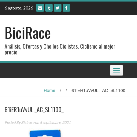
Skip
6 agosto, 2026
to
content
BiciRace
Análisis, Ofertas y Chollos Ciclistas. Ciclismo al mejor
precio
Toggle
navigation
Home
/
/
61iER1uVvUL._AC_SL1100_
61iER1uVvUL._AC_SL1100_
Posted By
Bicirace
on 5 septiembre, 2021