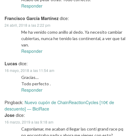
Responder
Francisco García Martínez
dice:
24 abril, 2018 a las 2:22 pm
Me ha venido como anillo al dedo. Ya necesito cambiar
cubiertas, nunca he tenido las continental, a ver que tal
van.
Responder
Lucas
dice:
16 mayo, 2018 a las 11:54 am
Gracias…
Todo perfecto .
Responder
Pingback:
Nuevo cupón de ChainReactionCycles [10€ de
descuento] — BiciRace
Jose
dice:
16 marzo, 2019 a las 9:18 am
Cagonlamar, me acaban d llegar las conti grand race pq
no encontraba nada y ahora me vienes con esto?