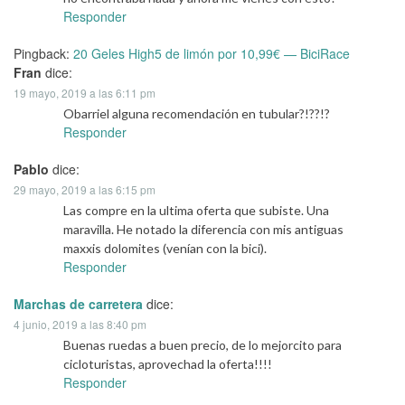
Responder
Pingback:
20 Geles High5 de limón por 10,99€ — BiciRace
Fran
dice:
19 mayo, 2019 a las 6:11 pm
Obarriel alguna recomendación en tubular?!??!?
Responder
Pablo
dice:
29 mayo, 2019 a las 6:15 pm
Las compre en la ultima oferta que subiste. Una
maravilla. He notado la diferencia con mis antiguas
maxxis dolomites (venían con la bici).
Responder
Marchas de carretera
dice:
4 junio, 2019 a las 8:40 pm
Buenas ruedas a buen precio, de lo mejorcito para
cicloturistas, aprovechad la oferta!!!!
Responder