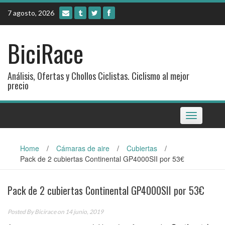
Skip
7 agosto, 2026
to
content
BiciRace
Análisis, Ofertas y Chollos Ciclistas. Ciclismo al mejor
precio
Toggle
navigation
Home
/
Cámaras de aire
/
Cubiertas
/
Pack de 2 cubiertas Continental GP4000SII por 53€
Pack de 2 cubiertas Continental GP4000SII por 53€
Posted By
Bicirace
on 14 junio, 2019