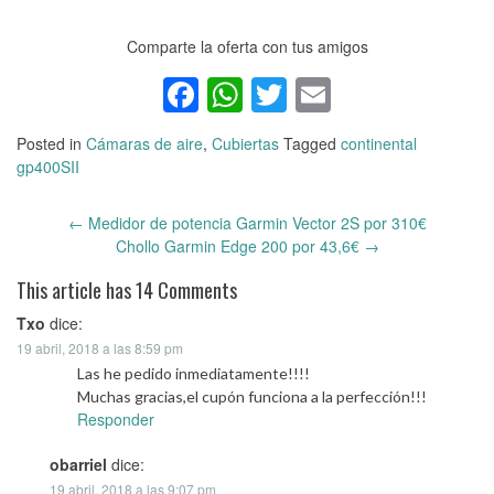
Comparte la oferta con tus amigos
Facebook
WhatsApp
Twitter
Email
Posted in
Cámaras de aire
,
Cubiertas
Tagged
continental
gp400SII
←
Medidor de potencia Garmin Vector 2S por 310€
Post
Chollo Garmin Edge 200 por 43,6€
→
navigation
This article has 14 Comments
Txo
dice:
19 abril, 2018 a las 8:59 pm
Las he pedido inmediatamente!!!!
Muchas gracias,el cupón funciona a la perfección!!!
Responder
obarriel
dice:
19 abril, 2018 a las 9:07 pm