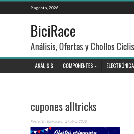
Skip
9 agosto, 2026
to
content
BiciRace
Análisis, Ofertas y Chollos Cicli
ANÁLISIS
COMPONENTES
ELECTRÓNICA
cupones alltricks
Posted By
Bicirace
on 27 abril, 2018