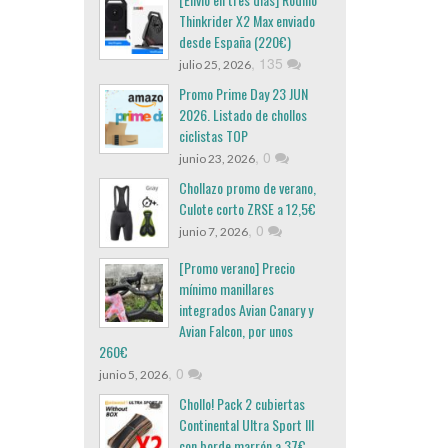
Thinkrider X2 Max enviado
desde España (220€)
,
135
julio 25, 2026
Promo Prime Day 23 JUN
2026. Listado de chollos
ciclistas TOP
,
0
junio 23, 2026
Chollazo promo de verano,
Culote corto ZRSE a 12,5€
,
0
junio 7, 2026
[Promo verano] Precio
mínimo manillares
integrados Avian Canary y
Avian Falcon, por unos
260€
,
0
junio 5, 2026
Chollo! Pack 2 cubiertas
Continental Ultra Sport III
con borde marrón a 37€