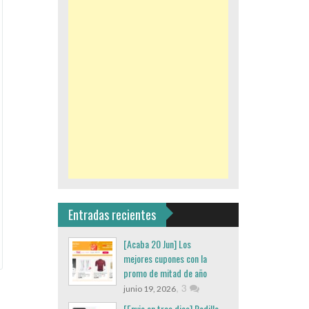
Entradas recientes
[Acaba 20 Jun] Los
mejores cupones con la
promo de mitad de año
,
3
junio 19, 2026
[Envio en tres dias] Rodillo