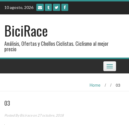
Skip
10 agosto, 2026
to
content
BiciRace
Análisis, Ofertas y Chollos Ciclistas. Ciclismo al mejor
precio
Toggle
navigation
Home
/
/
03
03
Posted By
Bicirace
on 27 octubre, 2018