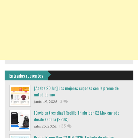
Entradas recientes
[Acaba 20 Jun] Los mejores cupones con la promo de
mitad de año
,
3
junio 19, 2026
[Envio en tres dias] Rodillo Thinkrider X2 Max enviado
desde España (220€)
,
135
julio 25, 2026
Promo Prime Day 23 JUN 2026. Listado de chollos