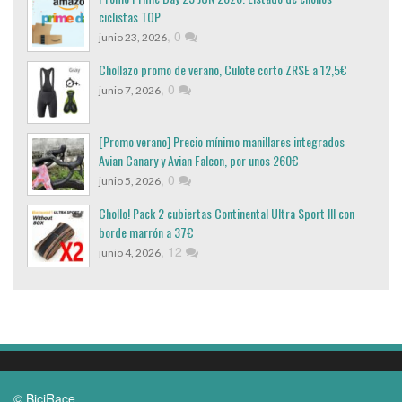
ciclistas TOP
,
0
junio 23, 2026
Chollazo promo de verano, Culote corto ZRSE a 12,5€
,
0
junio 7, 2026
[Promo verano] Precio mínimo manillares integrados
Avian Canary y Avian Falcon, por unos 260€
,
0
junio 5, 2026
Chollo! Pack 2 cubiertas Continental Ultra Sport III con
borde marrón a 37€
,
12
junio 4, 2026
© BiciRace