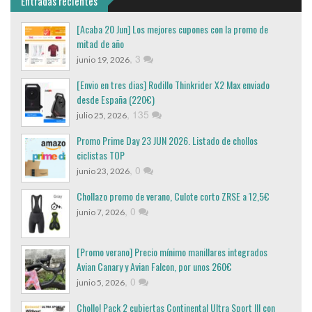
Entradas recientes
[Acaba 20 Jun] Los mejores cupones con la promo de
mitad de año
,
3
junio 19, 2026
[Envio en tres dias] Rodillo Thinkrider X2 Max enviado
desde España (220€)
,
135
julio 25, 2026
Promo Prime Day 23 JUN 2026. Listado de chollos
ciclistas TOP
,
0
junio 23, 2026
Chollazo promo de verano, Culote corto ZRSE a 12,5€
,
0
junio 7, 2026
[Promo verano] Precio mínimo manillares integrados
Avian Canary y Avian Falcon, por unos 260€
,
0
junio 5, 2026
Chollo! Pack 2 cubiertas Continental Ultra Sport III con