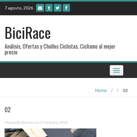
Skip
7 agosto, 2026
to
content
BiciRace
Análisis, Ofertas y Chollos Ciclistas. Ciclismo al mejor
precio
Toggle
navigation
Home
/
/
02
02
Posted By
Bicirace
on 27 octubre, 2018