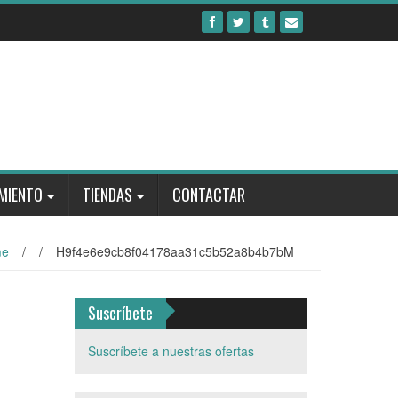
MIENTO
TIENDAS
CONTACTAR
me
/
/
H9f4e6e9cb8f04178aa31c5b52a8b4b7bM
Suscríbete
Suscríbete a nuestras ofertas