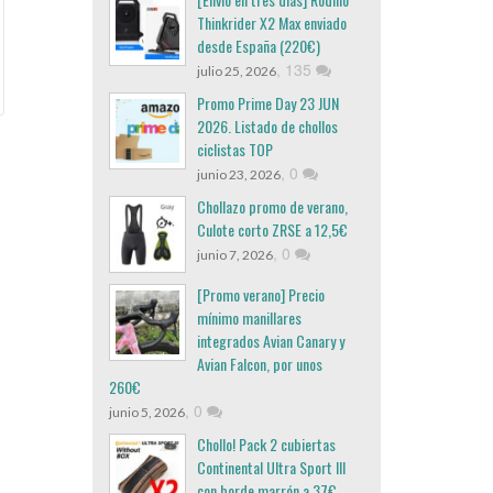
Thinkrider X2 Max enviado
desde España (220€)
,
135
julio 25, 2026
Promo Prime Day 23 JUN
2026. Listado de chollos
ciclistas TOP
,
0
junio 23, 2026
Chollazo promo de verano,
Culote corto ZRSE a 12,5€
,
0
junio 7, 2026
[Promo verano] Precio
mínimo manillares
integrados Avian Canary y
Avian Falcon, por unos
260€
,
0
junio 5, 2026
Chollo! Pack 2 cubiertas
Continental Ultra Sport III
con borde marrón a 37€