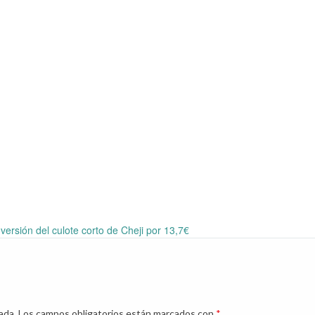
versión del culote corto de Cheji por 13,7€
ada.
Los campos obligatorios están marcados con
*