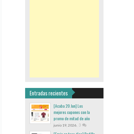
Entradas recientes
[Acaba 20 Jun] Los
mejores cupones con la
promo de mitad de año
,
3
junio 19, 2026
[Envio en tres dias] Rodillo