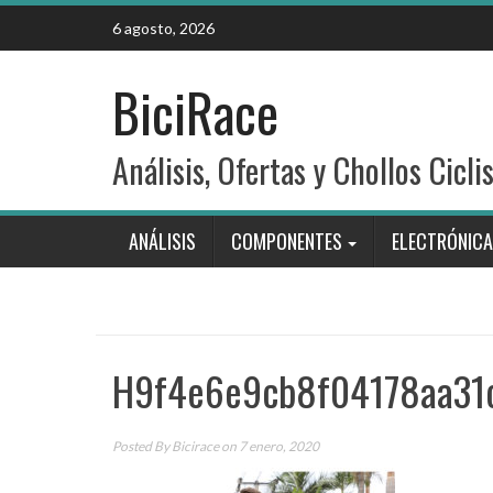
Skip
6 agosto, 2026
to
content
BiciRace
Análisis, Ofertas y Chollos Cicli
ANÁLISIS
COMPONENTES
ELECTRÓNICA
H9f4e6e9cb8f04178aa31
Posted By
Bicirace
on 7 enero, 2020