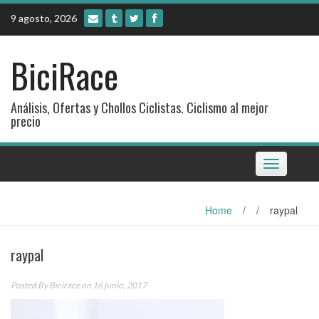
Skip
9 agosto, 2026
to
content
BiciRace
Análisis, Ofertas y Chollos Ciclistas. Ciclismo al mejor
precio
Toggle
navigation
Home
/
/
raypal
raypal
Posted By
Bicirace
on 16 junio, 2017