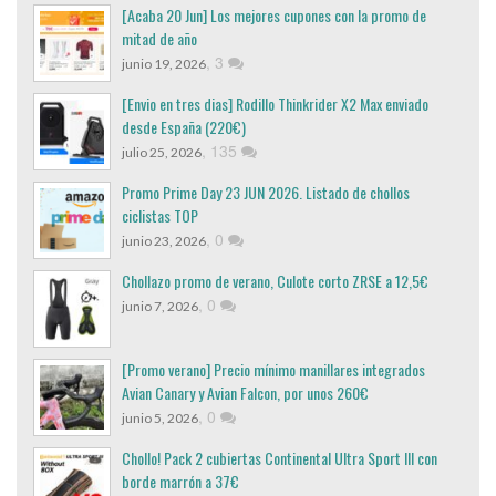
[Acaba 20 Jun] Los mejores cupones con la promo de
mitad de año
,
3
junio 19, 2026
[Envio en tres dias] Rodillo Thinkrider X2 Max enviado
desde España (220€)
,
135
julio 25, 2026
Promo Prime Day 23 JUN 2026. Listado de chollos
ciclistas TOP
,
0
junio 23, 2026
Chollazo promo de verano, Culote corto ZRSE a 12,5€
,
0
junio 7, 2026
[Promo verano] Precio mínimo manillares integrados
Avian Canary y Avian Falcon, por unos 260€
,
0
junio 5, 2026
Chollo! Pack 2 cubiertas Continental Ultra Sport III con
borde marrón a 37€