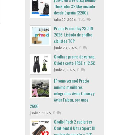
Thinkrider X2 Max enviado
desde España (220€)
,
135
julio 25, 2026
Promo Prime Day 23 JUN
2026. Listado de chollos
ciclistas TOP
,
0
junio 23, 2026
Chollazo promo de verano,
Culote corto ZRSE a 12,5€
,
0
junio 7, 2026
[Promo verano] Precio
mínimo manillares
integrados Avian Canary y
Avian Falcon, por unos
260€
,
0
junio 5, 2026
Chollo! Pack 2 cubiertas
Continental Ultra Sport III
con borde marrón a 37€