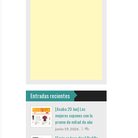
Entradas recientes
[Acaba 20 Jun] Los
mejores cupones con la
promo de mitad de año
,
3
junio 19, 2026
[Envio en tres dias] Rodillo