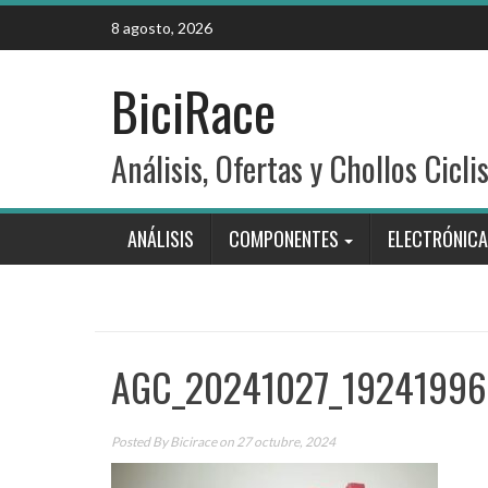
Skip
8 agosto, 2026
to
content
BiciRace
Análisis, Ofertas y Chollos Cicli
ANÁLISIS
COMPONENTES
ELECTRÓNICA
AGC_20241027_19241996
Posted By
Bicirace
on 27 octubre, 2024