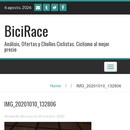
Skip
6 agosto, 2026
to
content
BiciRace
Análisis, Ofertas y Chollos Ciclistas. Ciclismo al mejor
precio
Toggle
navigation
Home
/
/
IMG_20201010_132806
IMG_20201010_132806
Posted By
Bicirace
on 10 octubre, 2020