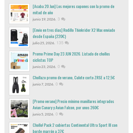
[Acaba 20 Jun] Los mejores cupones con la promo de
mitad de año
,
3
junio 19, 2026
[Envio en tres dias] Rodillo Thinkrider X2 Max enviado
desde España (220€)
,
135
julio 25, 2026
Promo Prime Day 23 JUN 2026. Listado de chollos
ciclistas TOP
,
0
junio 23, 2026
Chollazo promo de verano, Culote corto ZRSE a 12,5€
,
0
junio 7, 2026
[Promo verano] Precio mínimo manillares integrados
Avian Canary y Avian Falcon, por unos 260€
,
0
junio 5, 2026
Chollo! Pack 2 cubiertas Continental Ultra Sport III con
borde marrón a 37€