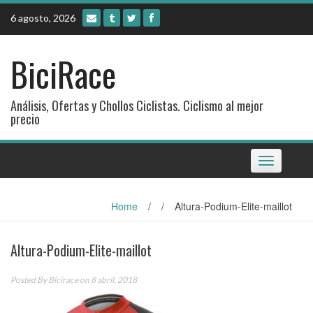
Skip
6 agosto, 2026
to
content
BiciRace
Análisis, Ofertas y Chollos Ciclistas. Ciclismo al mejor
precio
Toggle
navigation
Home
/
/
Altura-Podium-Elite-maillot
Altura-Podium-Elite-maillot
Posted By
Bicirace
on 8 abril, 2018