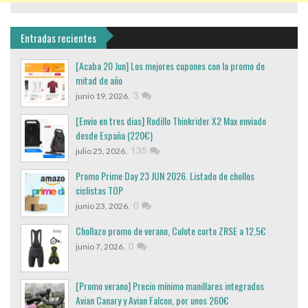
Entradas recientes
[Acaba 20 Jun] Los mejores cupones con la promo de
mitad de año
,
3
junio 19, 2026
[Envio en tres dias] Rodillo Thinkrider X2 Max enviado
desde España (220€)
,
135
julio 25, 2026
Promo Prime Day 23 JUN 2026. Listado de chollos
ciclistas TOP
,
0
junio 23, 2026
Chollazo promo de verano, Culote corto ZRSE a 12,5€
,
0
junio 7, 2026
[Promo verano] Precio mínimo manillares integrados
Avian Canary y Avian Falcon, por unos 260€