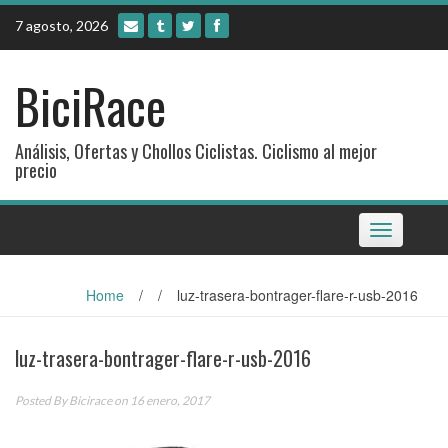
Skip
7 agosto, 2026
to
content
BiciRace
Análisis, Ofertas y Chollos Ciclistas. Ciclismo al mejor
precio
Toggle
navigation
Home
/
/
luz-trasera-bontrager-flare-r-usb-2016
luz-trasera-bontrager-flare-r-usb-2016
Posted By
Bicirace
on 16 enero, 2017