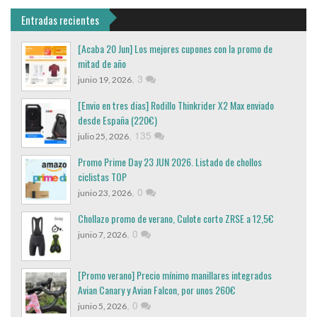
Entradas recientes
[Acaba 20 Jun] Los mejores cupones con la promo de
mitad de año
,
3
junio 19, 2026
[Envio en tres dias] Rodillo Thinkrider X2 Max enviado
desde España (220€)
,
135
julio 25, 2026
Promo Prime Day 23 JUN 2026. Listado de chollos
ciclistas TOP
,
0
junio 23, 2026
Chollazo promo de verano, Culote corto ZRSE a 12,5€
,
0
junio 7, 2026
[Promo verano] Precio mínimo manillares integrados
Avian Canary y Avian Falcon, por unos 260€
,
0
junio 5, 2026