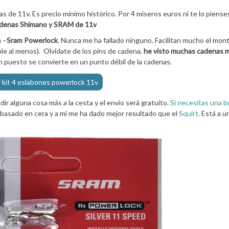
 de 11v. Es precio mínimo histórico. Por 4 míseros euros ni te lo piense
adenas Shimano y SRAM de 11v
n –
Sram Powerlock
. Nunca me ha fallado ninguno. Facilitan mucho el mont
le al menos). Olvídate de los pins de cadena,
he visto muchas cadenas m
en puesto se convierte en un punto débil de la cadenas.
 kit 4 eslabones powerlock 11v
r alguna cosa más a la cesta y el envio será gratuito.
Si necesitas una 
 basado en cera y a mi me ha dado mejor resultado que el
Squirt
. Está a u