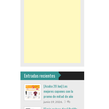
Entradas recientes
[Acaba 20 Jun] Los
mejores cupones con la
promo de mitad de año
,
3
junio 19, 2026
[Envio en tres dias] Rodillo