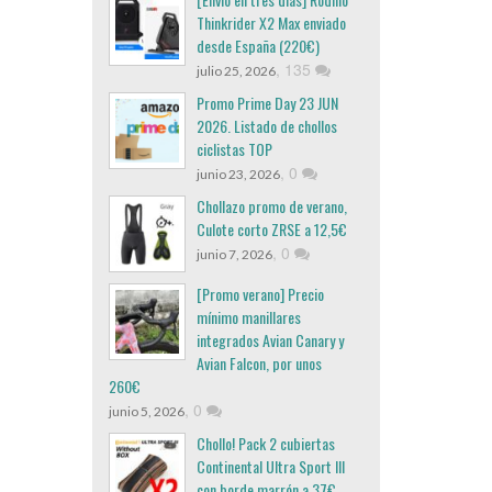
Thinkrider X2 Max enviado
desde España (220€)
,
135
julio 25, 2026
Promo Prime Day 23 JUN
2026. Listado de chollos
ciclistas TOP
,
0
junio 23, 2026
Chollazo promo de verano,
Culote corto ZRSE a 12,5€
,
0
junio 7, 2026
[Promo verano] Precio
mínimo manillares
integrados Avian Canary y
Avian Falcon, por unos
260€
,
0
junio 5, 2026
Chollo! Pack 2 cubiertas
Continental Ultra Sport III
con borde marrón a 37€