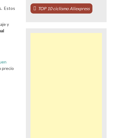
s. Estos
TOP 10 ciclismo Aliexpress
aje y
al
buen
n precio