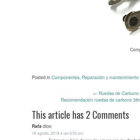
Comp
Posted in
Componentes
,
Reparación y mantenimiento
←
Ruedas de Carbono W
Post
Recomendación ruedas de carbono 38mm
navigation
This article has 2 Comments
Rafa
dice:
16 agosto, 2018 a las 9:30 am