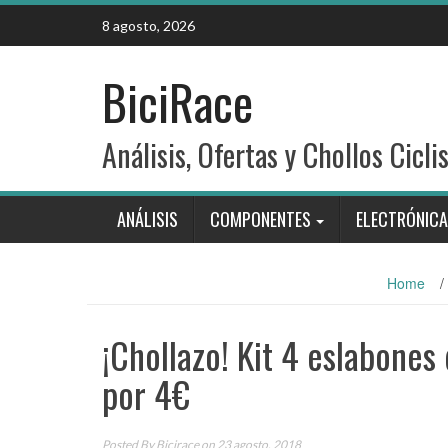
Skip
8 agosto, 2026
to
content
BiciRace
Análisis, Ofertas y Chollos Cicli
ANÁLISIS
COMPONENTES
ELECTRÓNICA
Home
/
¡Chollazo! Kit 4 eslabone
por 4€
Posted By
Bicirace
on 23 agosto, 2018