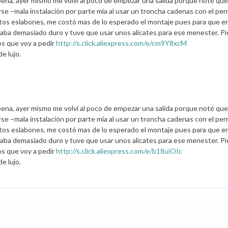
ena, ayer mismo me volví al poco de empezar una salida porque noté que
e –mala instalación por parte mia al usar un troncha cadenas con el per
tos eslabones, me costó mas de lo esperado el montaje pues para que e
staba demasiado duro y tuve que usar unos alicates para ese menester. P
os que voy a pedir
http://s.click.aliexpress.com/e/cm9Y8xcM
e lujo.
ena, ayer mismo me volví al poco de empezar una salida porque noté que
e –mala instalación por parte mia al usar un troncha cadenas con el per
tos eslabones, me costó mas de lo esperado el montaje pues para que e
staba demasiado duro y tuve que usar unos alicates para ese menester. P
os que voy a pedir
http://s.click.aliexpress.com/e/b18uiOIc
e lujo.