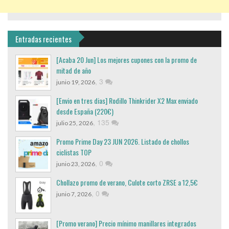
Entradas recientes
[Acaba 20 Jun] Los mejores cupones con la promo de
mitad de año
,
3
junio 19, 2026
[Envio en tres dias] Rodillo Thinkrider X2 Max enviado
desde España (220€)
,
135
julio 25, 2026
Promo Prime Day 23 JUN 2026. Listado de chollos
ciclistas TOP
,
0
junio 23, 2026
Chollazo promo de verano, Culote corto ZRSE a 12,5€
,
0
junio 7, 2026
[Promo verano] Precio mínimo manillares integrados