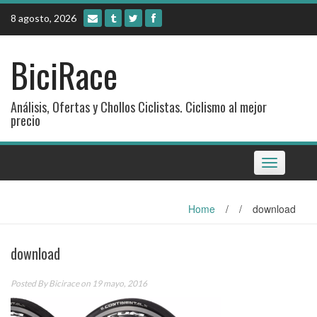
Skip
8 agosto, 2026
to
content
BiciRace
Análisis, Ofertas y Chollos Ciclistas. Ciclismo al mejor
precio
Toggle
navigation
Home
/
/
download
download
Posted By
Bicirace
on 19 mayo, 2016