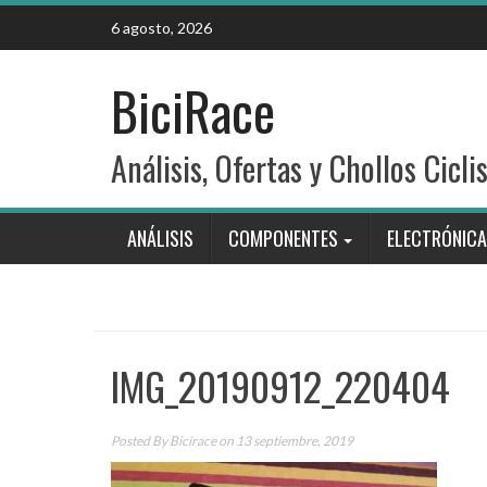
Skip
6 agosto, 2026
to
content
BiciRace
Análisis, Ofertas y Chollos Cicli
ANÁLISIS
COMPONENTES
ELECTRÓNICA
IMG_20190912_220404
Posted By
Bicirace
on 13 septiembre, 2019