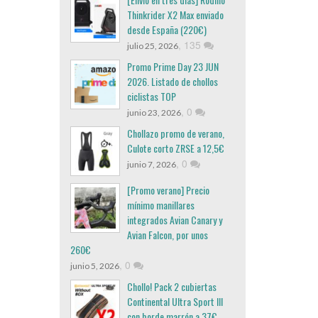
Thinkrider X2 Max enviado
desde España (220€)
,
135
julio 25, 2026
Promo Prime Day 23 JUN
2026. Listado de chollos
ciclistas TOP
,
0
junio 23, 2026
Chollazo promo de verano,
Culote corto ZRSE a 12,5€
,
0
junio 7, 2026
[Promo verano] Precio
mínimo manillares
integrados Avian Canary y
Avian Falcon, por unos
260€
,
0
junio 5, 2026
Chollo! Pack 2 cubiertas
Continental Ultra Sport III
con borde marrón a 37€