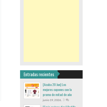
Entradas recientes
[Acaba 20 Jun] Los
mejores cupones con la
promo de mitad de año
,
3
junio 19, 2026
[Envio en tres dias] Rodillo