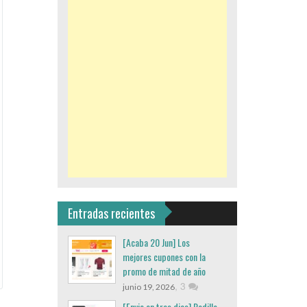
Entradas recientes
[Acaba 20 Jun] Los
mejores cupones con la
promo de mitad de año
,
3
junio 19, 2026
[Envio en tres dias] Rodillo