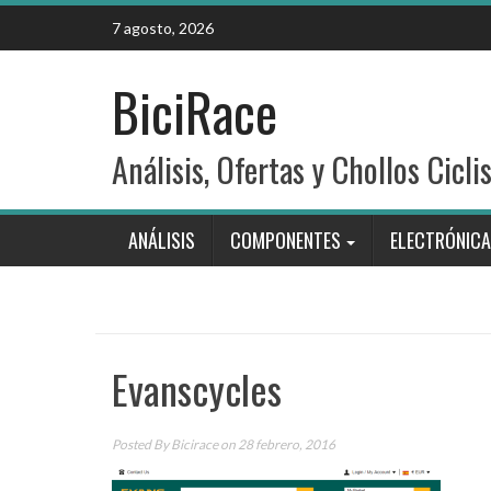
Skip
7 agosto, 2026
to
content
BiciRace
Análisis, Ofertas y Chollos Cicli
ANÁLISIS
COMPONENTES
ELECTRÓNICA
Evanscycles
Posted By
Bicirace
on 28 febrero, 2016