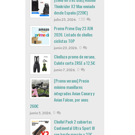
Thinkrider X2 Max enviado
desde España (220€)
,
135
julio 25, 2026
Promo Prime Day 23 JUN
2026. Listado de chollos
ciclistas TOP
,
0
junio 23, 2026
Chollazo promo de verano,
Culote corto ZRSE a 12,5€
,
0
junio 7, 2026
[Promo verano] Precio
mínimo manillares
integrados Avian Canary y
Avian Falcon, por unos
260€
,
0
junio 5, 2026
Chollo! Pack 2 cubiertas
Continental Ultra Sport III
con borde marrón a 37€