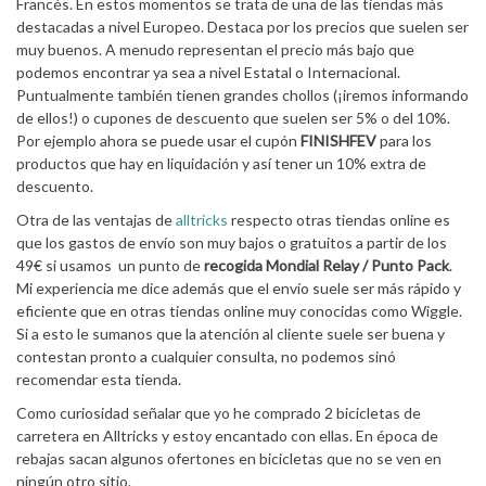
Francés. En estos momentos se trata de una de las tiendas más
destacadas a nivel Europeo. Destaca por los precios que suelen ser
muy buenos. A menudo representan el precio más bajo que
podemos encontrar ya sea a nivel Estatal o Internacional.
Puntualmente también tienen grandes chollos (¡iremos informando
de ellos!) o cupones de descuento que suelen ser 5% o del 10%.
Por ejemplo ahora se puede usar el cupón
FINISHFEV
para los
productos que hay en liquidación y así tener un 10% extra de
descuento.
Otra de las ventajas de
alltricks
respecto otras tiendas online es
que los gastos de envío son muy bajos o gratuitos a partir de los
49€ si usamos un punto de
recogida Mondial Relay / Punto Pack
.
Mi experiencia me dice además que el envío suele ser más rápido y
eficiente que en otras tiendas online muy conocidas como Wiggle.
Si a esto le sumanos que la atención al cliente suele ser buena y
contestan pronto a cualquier consulta, no podemos sinó
recomendar esta tienda.
Como curiosidad señalar que yo he comprado 2 bicicletas de
carretera en Alltricks y estoy encantado con ellas. En época de
rebajas sacan algunos ofertones en bicicletas que no se ven en
ningún otro sitio.