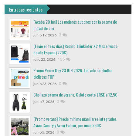
Entradas recientes
[Acaba 20 Jun] Los mejores cupones con la promo de
mitad de año
,
3
junio 19, 2026
[Envio en tres dias] Rodillo Thinkrider X2 Max enviado
desde España (220€)
,
135
julio 25, 2026
Promo Prime Day 23 JUN 2026. Listado de chollos
ciclistas TOP
,
0
junio 23, 2026
Chollazo promo de verano, Culote corto ZRSE a 12,5€
,
0
junio 7, 2026
[Promo verano] Precio mínimo manillares integrados
Avian Canary y Avian Falcon, por unos 260€
,
0
junio 5, 2026