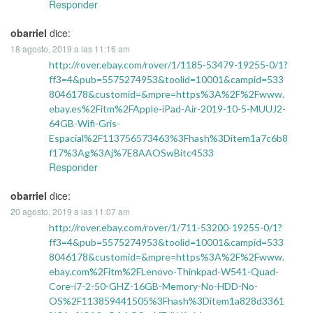
Responder
obarriel
dice:
18 agosto, 2019 a las 11:16 am
http://rover.ebay.com/rover/1/1185-53479-19255-0/1?
ff3=4&pub=5575274953&toolid=10001&campid=533
8046178&customid=&mpre=https%3A%2F%2Fwww.
ebay.es%2Fitm%2FApple-iPad-Air-2019-10-5-MUUJ2-
64GB-Wifi-Gris-
Espacial%2F113756573463%3Fhash%3Ditem1a7c6b8
f17%3Ag%3Aj%7E8AAOSwBitc4533
Responder
obarriel
dice:
20 agosto, 2019 a las 11:07 am
http://rover.ebay.com/rover/1/711-53200-19255-0/1?
ff3=4&pub=5575274953&toolid=10001&campid=533
8046178&customid=&mpre=https%3A%2F%2Fwww.
ebay.com%2Fitm%2FLenovo-Thinkpad-W541-Quad-
Core-i7-2-50-GHZ-16GB-Memory-No-HDD-No-
OS%2F113859441505%3Fhash%3Ditem1a828d3361