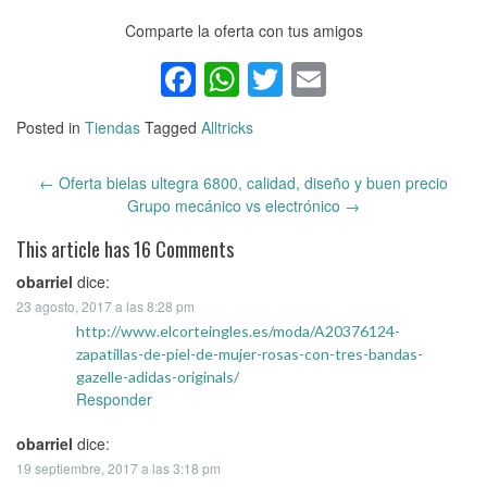
Comparte la oferta con tus amigos
Facebook
WhatsApp
Twitter
Email
Posted in
Tiendas
Tagged
Alltricks
←
Oferta bielas ultegra 6800, calidad, diseño y buen precio
Post
Grupo mecánico vs electrónico
→
navigation
This article has 16 Comments
obarriel
dice:
23 agosto, 2017 a las 8:28 pm
http://www.elcorteingles.es/moda/A20376124-
zapatillas-de-piel-de-mujer-rosas-con-tres-bandas-
gazelle-adidas-originals/
Responder
obarriel
dice:
19 septiembre, 2017 a las 3:18 pm