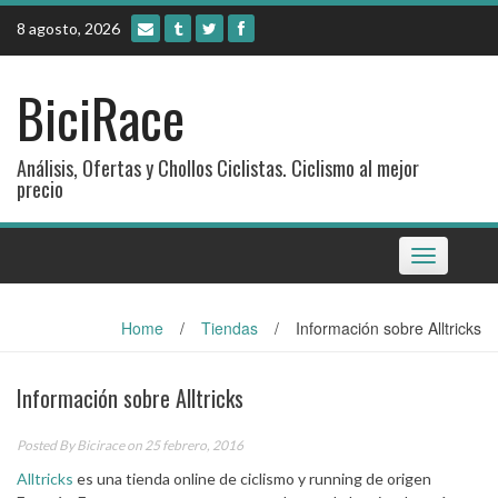
Skip
8 agosto, 2026
to
content
BiciRace
Análisis, Ofertas y Chollos Ciclistas. Ciclismo al mejor
precio
Toggle
navigation
Home
/
Tiendas
/
Información sobre Alltricks
Información sobre Alltricks
Posted By
Bicirace
on 25 febrero, 2016
Alltricks
es una tienda online de ciclismo y running de origen