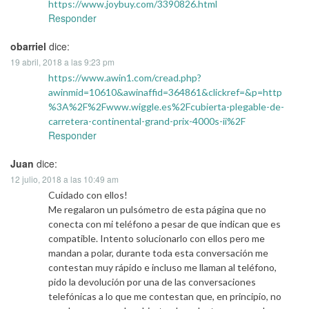
https://www.joybuy.com/3390826.html
Responder
obarriel
dice:
19 abril, 2018 a las 9:23 pm
https://www.awin1.com/cread.php?
awinmid=10610&awinaffid=364861&clickref=&p=http
%3A%2F%2Fwww.wiggle.es%2Fcubierta-plegable-de-
carretera-continental-grand-prix-4000s-ii%2F
Responder
Juan
dice:
12 julio, 2018 a las 10:49 am
Cuidado con ellos!
Me regalaron un pulsómetro de esta página que no
conecta con mi teléfono a pesar de que indican que es
compatible. Intento solucionarlo con ellos pero me
mandan a polar, durante toda esta conversación me
contestan muy rápido e incluso me llaman al teléfono,
pido la devolución por una de las conversaciones
telefónicas a lo que me contestan que, en principio, no