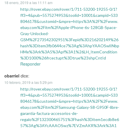
18 enero, 2019 a las 11:11 am
http://rover.ebay.com/rover/1/711-53200-19255-0/1?
ff3=4&pub=5575274953&toolid=10001&campid=533
8046178&customid=&mpre=https%3A%2F%2Fwww.
ebay.com%2Fitm%2FApple-iPhone-6s-128GB-Space-
Gray-Unlocked-
GSM%2F273542302951%3Fepid%3D216202149%26
hash%3Ditem3fb0644ce7%3Ag%3AhpYAAOSwlINbp
HMe%3Ark%3A5%3Apf%3A1%26LH_ItemCondition
%3D1000%26frcectupt%3Dtrue%23shpCntId
Responder
obarriel
dice:
10 febrero, 2019 a las 5:29 pm
http://rover.ebay.com/rover/1/711-53200-19255-0/1?
ff3=4&pub=5575274953&toolid=10001&campid=533
8046178&customid=&mpre=https%3A%2F%2Fwww.
ebay.com%2Fitm%2FSamsung-Galaxy-S8-G950F-libre-
garantia-factura-accesorios-de-
regalo%2F132300465751%3Fhash%3Ditem1ecdb8e6
57%3Ag%3AYcAAAOSwz%7EVZmAKR%3Ark%3A1