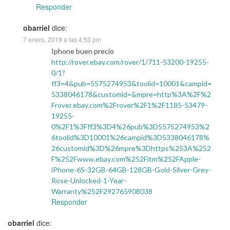
Responder
obarriel
dice:
7 enero, 2019 a las 4:53 pm
Iphone buen precio
http://rover.ebay.com/rover/1/711-53200-19255-
0/1?
ff3=4&pub=5575274953&toolid=10001&campid=
5338046178&customid=&mpre=http%3A%2F%2
Frover.ebay.com%2Frover%2F1%2F1185-53479-
19255-
0%2F1%3Fff3%3D4%26pub%3D5575274953%2
6toolid%3D10001%26campid%3D5338046178%
26customid%3D%26mpre%3Dhttps%253A%252
F%252Fwww.ebay.com%252Fitm%252FApple-
iPhone-6S-32GB-64GB-128GB-Gold-Silver-Grey-
Rose-Unlocked-1-Year-
Warranty%252F292765908038
Responder
obarriel
dice: