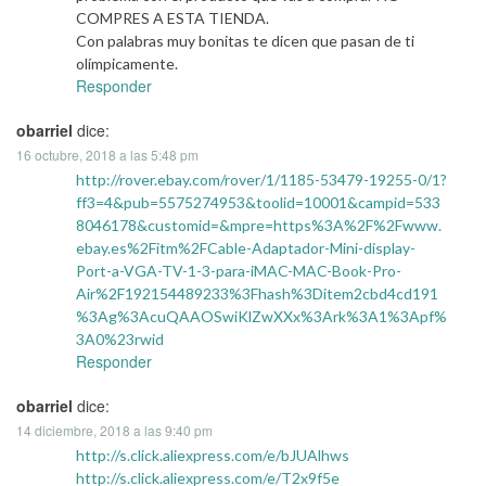
COMPRES A ESTA TIENDA.
Con palabras muy bonitas te dicen que pasan de ti
olímpicamente.
Responder
obarriel
dice:
16 octubre, 2018 a las 5:48 pm
http://rover.ebay.com/rover/1/1185-53479-19255-0/1?
ff3=4&pub=5575274953&toolid=10001&campid=533
8046178&customid=&mpre=https%3A%2F%2Fwww.
ebay.es%2Fitm%2FCable-Adaptador-Mini-display-
Port-a-VGA-TV-1-3-para-iMAC-MAC-Book-Pro-
Air%2F192154489233%3Fhash%3Ditem2cbd4cd191
%3Ag%3AcuQAAOSwiKlZwXXx%3Ark%3A1%3Apf%
3A0%23rwid
Responder
obarriel
dice:
14 diciembre, 2018 a las 9:40 pm
http://s.click.aliexpress.com/e/bJUAlhws
http://s.click.aliexpress.com/e/T2x9f5e