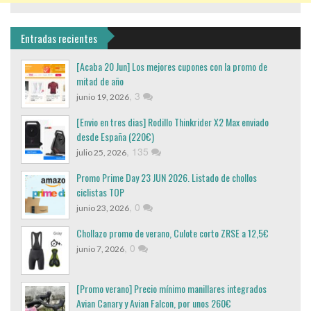
Entradas recientes
[Acaba 20 Jun] Los mejores cupones con la promo de
mitad de año
,
3
junio 19, 2026
[Envio en tres dias] Rodillo Thinkrider X2 Max enviado
desde España (220€)
,
135
julio 25, 2026
Promo Prime Day 23 JUN 2026. Listado de chollos
ciclistas TOP
,
0
junio 23, 2026
Chollazo promo de verano, Culote corto ZRSE a 12,5€
,
0
junio 7, 2026
[Promo verano] Precio mínimo manillares integrados
Avian Canary y Avian Falcon, por unos 260€