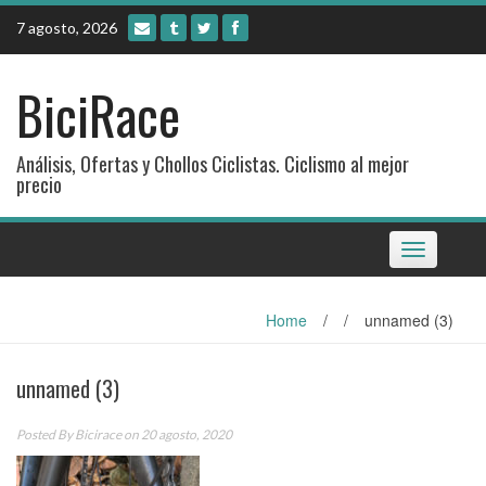
Skip
7 agosto, 2026
to
content
BiciRace
Análisis, Ofertas y Chollos Ciclistas. Ciclismo al mejor
precio
Toggle
navigation
Home
/
/
unnamed (3)
unnamed (3)
Posted By
Bicirace
on 20 agosto, 2020