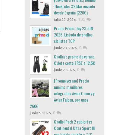
Thinkrider X2 Max enviado
desde España (220€)
,
135
julio 25, 2026
Promo Prime Day 23 JUN
2026. Listado de chollos
ciclistas TOP
,
0
junio 23, 2026
Chollazo promo de verano,
Culote corto ZRSE a 12,5€
,
0
junio 7, 2026
[Promo verano] Precio
mínimo manillares
integrados Avian Canary y
Avian Falcon, por unos
260€
,
0
junio 5, 2026
Chollo! Pack 2 cubiertas
Continental Ultra Sport III
con borde marrón a 37€