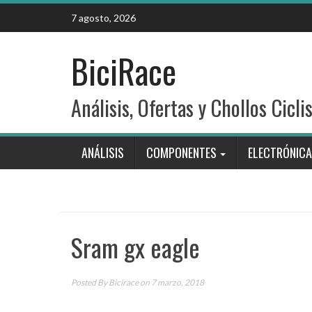
Skip
7 agosto, 2026
to
content
BiciRace
Análisis, Ofertas y Chollos Cicli
ANÁLISIS
COMPONENTES
ELECTRÓNICA
Sram gx eagle
Posted By
Bicirace
on 7 marzo, 2018