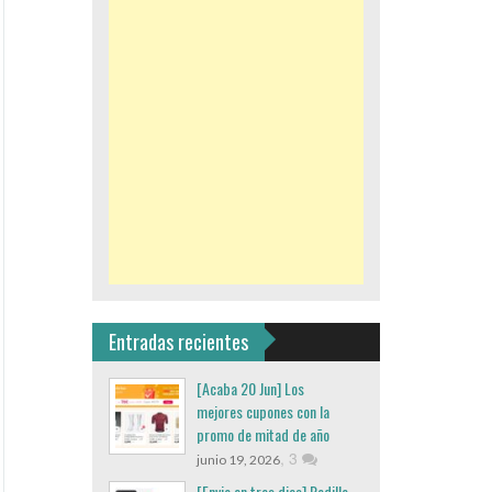
Entradas recientes
[Acaba 20 Jun] Los
mejores cupones con la
promo de mitad de año
,
3
junio 19, 2026
[Envio en tres dias] Rodillo