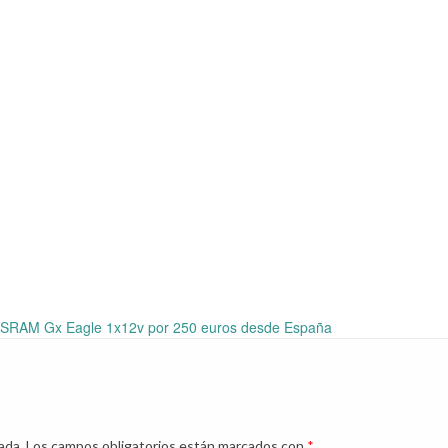
 SRAM Gx Eagle 1x12v por 250 euros desde España
ada.
Los campos obligatorios están marcados con
*