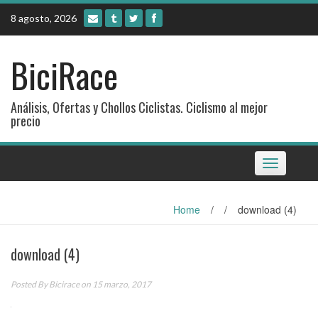
Skip
8 agosto, 2026
to
content
BiciRace
Análisis, Ofertas y Chollos Ciclistas. Ciclismo al mejor
precio
Toggle
navigation
Home
/
/
download (4)
download (4)
Posted By
Bicirace
on 15 marzo, 2017