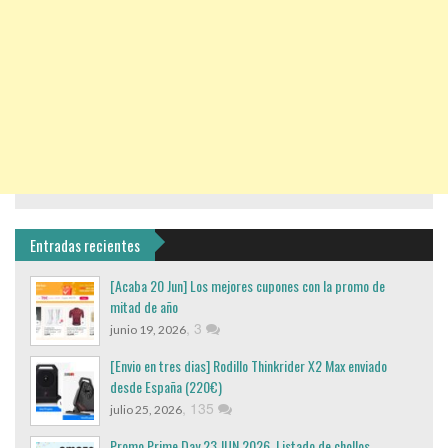
Entradas recientes
[Acaba 20 Jun] Los mejores cupones con la promo de
mitad de año
,
3
junio 19, 2026
[Envio en tres dias] Rodillo Thinkrider X2 Max enviado
desde España (220€)
,
135
julio 25, 2026
Promo Prime Day 23 JUN 2026. Listado de chollos