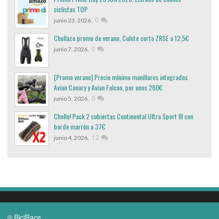
ciclistas TOP
,
0
junio 23, 2026
Chollazo promo de verano, Culote corto ZRSE a 12,5€
,
0
junio 7, 2026
[Promo verano] Precio mínimo manillares integrados
Avian Canary y Avian Falcon, por unos 260€
,
0
junio 5, 2026
Chollo! Pack 2 cubiertas Continental Ultra Sport III con
borde marrón a 37€
,
12
junio 4, 2026
© BiciRace