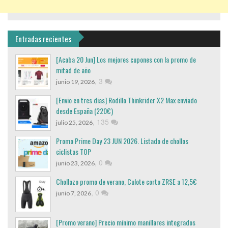
Entradas recientes
[Acaba 20 Jun] Los mejores cupones con la promo de
mitad de año
,
3
junio 19, 2026
[Envio en tres dias] Rodillo Thinkrider X2 Max enviado
desde España (220€)
,
135
julio 25, 2026
Promo Prime Day 23 JUN 2026. Listado de chollos
ciclistas TOP
,
0
junio 23, 2026
Chollazo promo de verano, Culote corto ZRSE a 12,5€
,
0
junio 7, 2026
[Promo verano] Precio mínimo manillares integrados