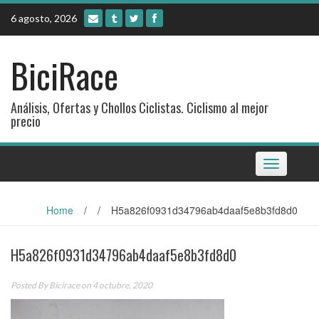
Skip
6 agosto, 2026
to
content
BiciRace
Análisis, Ofertas y Chollos Ciclistas. Ciclismo al mejor
precio
Toggle
navigation
Home
/
/
H5a826f0931d34796ab4daaf5e8b3fd8d0
H5a826f0931d34796ab4daaf5e8b3fd8d0
Posted By
Bicirace
on 4 octubre, 2020