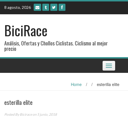
Skip
8 agosto, 2026
to
content
BiciRace
Análisis, Ofertas y Chollos Ciclistas. Ciclismo al mejor
precio
Toggle
navigation
Home
/
/
esterilla elite
esterilla elite
Posted By
Bicirace
on 5 junio, 2018