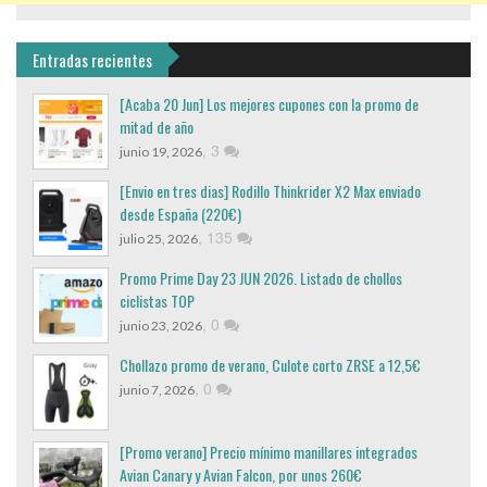
Entradas recientes
[Acaba 20 Jun] Los mejores cupones con la promo de
mitad de año
,
3
junio 19, 2026
[Envio en tres dias] Rodillo Thinkrider X2 Max enviado
desde España (220€)
,
135
julio 25, 2026
Promo Prime Day 23 JUN 2026. Listado de chollos
ciclistas TOP
,
0
junio 23, 2026
Chollazo promo de verano, Culote corto ZRSE a 12,5€
,
0
junio 7, 2026
[Promo verano] Precio mínimo manillares integrados
Avian Canary y Avian Falcon, por unos 260€