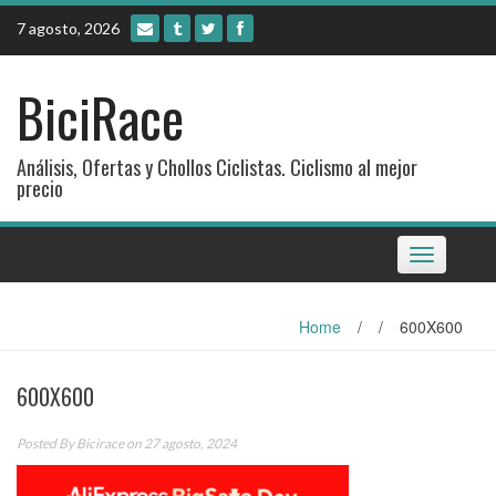
Skip
7 agosto, 2026
to
content
BiciRace
Análisis, Ofertas y Chollos Ciclistas. Ciclismo al mejor
precio
Toggle
navigation
Home
/
/
600X600
600X600
Posted By
Bicirace
on 27 agosto, 2024