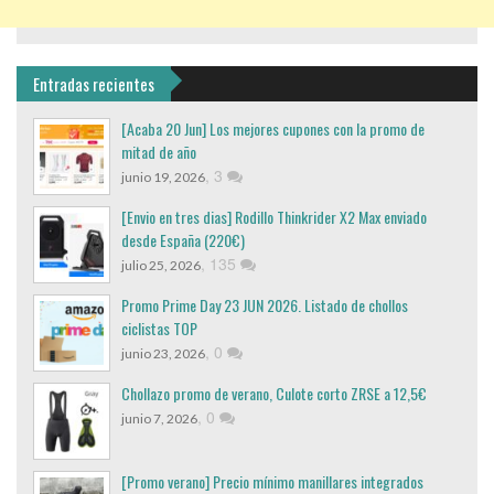
Entradas recientes
[Acaba 20 Jun] Los mejores cupones con la promo de
mitad de año
,
3
junio 19, 2026
[Envio en tres dias] Rodillo Thinkrider X2 Max enviado
desde España (220€)
,
135
julio 25, 2026
Promo Prime Day 23 JUN 2026. Listado de chollos
ciclistas TOP
,
0
junio 23, 2026
Chollazo promo de verano, Culote corto ZRSE a 12,5€
,
0
junio 7, 2026
[Promo verano] Precio mínimo manillares integrados