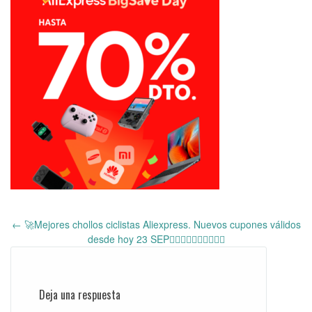
←
🚀Mejores chollos ciclistas Aliexpress. Nuevos cupones válidos
Post
desde hoy 23 SEP🚴‍♂️🚴‍♂️🚴‍♂️🚴‍♂️🚴‍♂️
navigation
Deja una respuesta